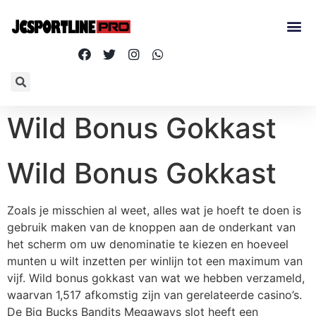
Wild Bonus Gokkast
Wild Bonus Gokkast
Zoals je misschien al weet, alles wat je hoeft te doen is
gebruik maken van de knoppen aan de onderkant van
het scherm om uw denominatie te kiezen en hoeveel
munten u wilt inzetten per winlijn tot een maximum van
vijf. Wild bonus gokkast van wat we hebben verzameld,
waarvan 1,517 afkomstig zijn van gerelateerde casino’s.
De Big Bucks Bandits Megaways slot heeft een