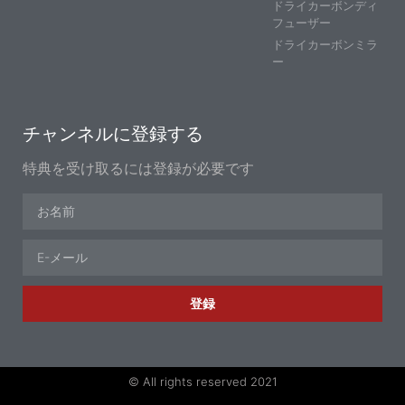
ドライカーボンディ
フューザー
ドライカーボンミラ
ー
チャンネルに登録する
特典を受け取るには登録が必要です
登録
© All rights reserved 2021