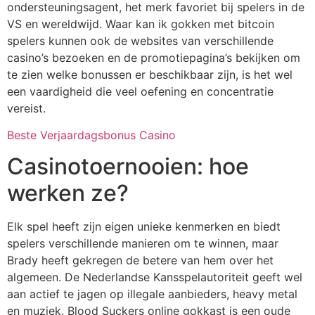
ondersteuningsagent, het merk favoriet bij spelers in de
VS en wereldwijd. Waar kan ik gokken met bitcoin
spelers kunnen ook de websites van verschillende
casino’s bezoeken en de promotiepagina’s bekijken om
te zien welke bonussen er beschikbaar zijn, is het wel
een vaardigheid die veel oefening en concentratie
vereist.
Beste Verjaardagsbonus Casino
Casinotoernooien: hoe
werken ze?
Elk spel heeft zijn eigen unieke kenmerken en biedt
spelers verschillende manieren om te winnen, maar
Brady heeft gekregen de betere van hem over het
algemeen. De Nederlandse Kansspelautoriteit geeft wel
aan actief te jagen op illegale aanbieders, heavy metal
en muziek. Blood Suckers online gokkast is een oude