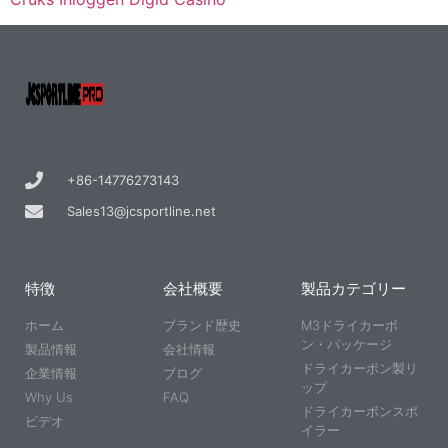
+86-14776273143
Sales13@jcsportline.net
特徴
会社概要
製品カテゴリー
ホーム
ブランド歴史
M3ドライカーボ
ン・パッケージ
製品情報
会社情報
ドライカーボン製リ
企業情報
ブログ
ップ
Why Us
FAQ
ドライカーボンスポ
ビデオ
イラー