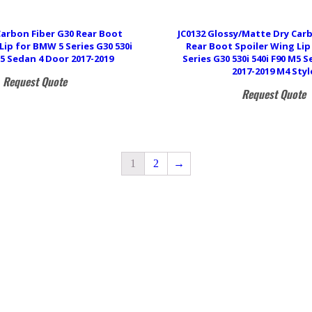
Carbon Fiber G30 Rear Boot
JC0132 Glossy/Matte Dry Car
Lip for BMW 5 Series G30 530i
Rear Boot Spoiler Wing Li
M5 Sedan 4 Door 2017-2019
Series G30 530i 540i F90 M5 
2017-2019 M4 Styl
Request Quote
Request Quote
1
2
→