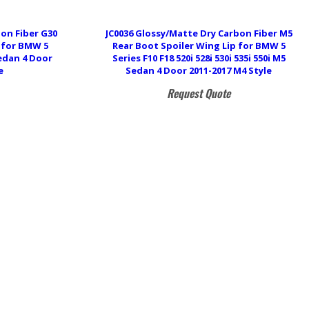
bon Fiber G30
JC0036 Glossy/Matte Dry Carbon Fiber M5
p for BMW 5
Rear Boot Spoiler Wing Lip for BMW 5
Sedan 4 Door
Series F10 F18 520i 528i 530i 535i 550i M5
e
Sedan 4 Door 2011-2017 M4 Style
Request Quote