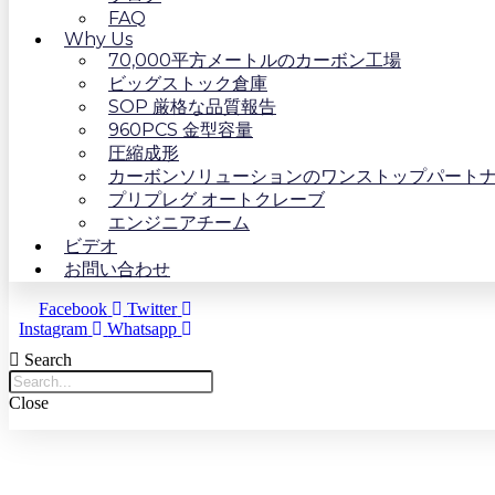
FAQ
Why Us
70,000平方メートルのカーボン工場
ビッグストック倉庫
SOP 厳格な品質報告
960PCS 金型容量
圧縮成形
カーボンソリューションのワンストップパート
プリプレグ オートクレーブ
エンジニアチーム
ビデオ
お問い合わせ
Facebook
Twitter
Instagram
Whatsapp
Search
Close