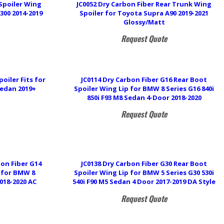
 Spoiler Wing
JC0052 Dry Carbon Fiber Rear Trunk Wing
S300 2014-2019
Spoiler for Toyota Supra A90 2019-2021
Glossy/Matt
Request Quote
poiler Fits for
JC0114 Dry Carbon Fiber G16 Rear Boot
Sedan 2019+
Spoiler Wing Lip for BMW 8 Series G16 840i
850i F93 M8 Sedan 4-Door 2018-2020
Request Quote
bon Fiber G14
JC0138 Dry Carbon Fiber G30 Rear Boot
p for BMW 8
Spoiler Wing Lip for BMW 5 Series G30 530i
2018-2020 AC
540i F90 M5 Sedan 4 Door 2017-2019 DA Style
Request Quote