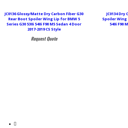
JC0136 Glossy/Matte Dry Carbon Fiber G30
JC0134 Dry 
Rear Boot Spoiler Wing Lip for BMW 5
Spoiler Wing 
Series G30 530i 540i F90 M5 Sedan 4 Door
540i F90 
2017-2019 CS Style
Request Quote
+86-14776273143