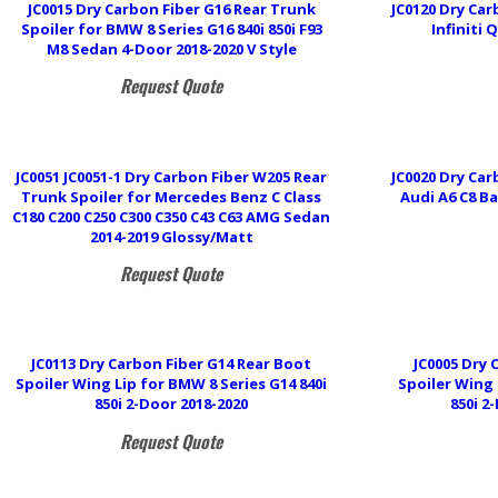
JC0015 Dry Carbon Fiber G16 Rear Trunk
JC0120 Dry Car
Spoiler for BMW 8 Series G16 840i 850i F93
Infiniti 
M8 Sedan 4-Door 2018-2020 V Style
Request Quote
JC0051 JC0051-1 Dry Carbon Fiber W205 Rear
JC0020 Dry Car
Trunk Spoiler for Mercedes Benz C Class
Audi A6 C8 Ba
C180 C200 C250 C300 C350 C43 C63 AMG Sedan
2014-2019 Glossy/Matt
Request Quote
JC0113 Dry Carbon Fiber G14 Rear Boot
JC0005 Dry 
Spoiler Wing Lip for BMW 8 Series G14 840i
Spoiler Wing 
850i 2-Door 2018-2020
850i 2
Request Quote