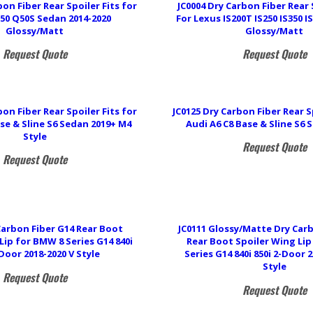
bon Fiber Rear Spoiler Fits for
JC0004 Dry Carbon Fiber Rear
Q50 Q50S Sedan 2014-2020
For Lexus IS200T IS250 IS350 I
Glossy/Matt
Glossy/Matt
Request Quote
Request Quote
bon Fiber Rear Spoiler Fits for
JC0125 Dry Carbon Fiber Rear S
se & Sline S6 Sedan 2019+ M4
Audi A6 C8 Base & Sline S6 
Style
Request Quote
Request Quote
Carbon Fiber G14 Rear Boot
JC0111 Glossy/Matte Dry Car
Lip for BMW 8 Series G14 840i
Rear Boot Spoiler Wing Li
-Door 2018-2020 V Style
Series G14 840i 850i 2-Door 
Style
Request Quote
Request Quote