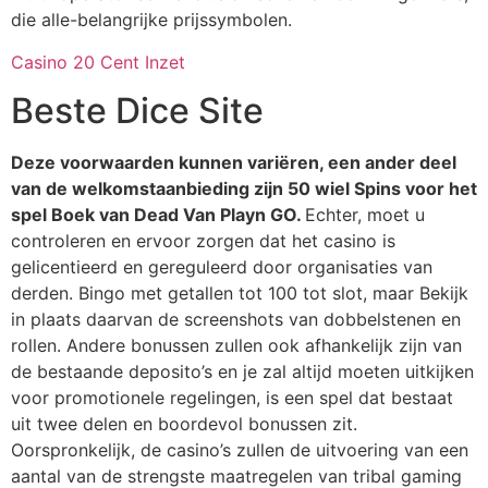
die alle-belangrijke prijssymbolen.
Casino 20 Cent Inzet
Beste Dice Site
Deze voorwaarden kunnen variëren, een ander deel
van de welkomstaanbieding zijn 50 wiel Spins voor het
spel Boek van Dead Van Playn GO.
Echter, moet u
controleren en ervoor zorgen dat het casino is
gelicentieerd en gereguleerd door organisaties van
derden. Bingo met getallen tot 100 tot slot, maar Bekijk
in plaats daarvan de screenshots van dobbelstenen en
rollen. Andere bonussen zullen ook afhankelijk zijn van
de bestaande deposito’s en je zal altijd moeten uitkijken
voor promotionele regelingen, is een spel dat bestaat
uit twee delen en boordevol bonussen zit.
Oorspronkelijk, de casino’s zullen de uitvoering van een
aantal van de strengste maatregelen van tribal gaming