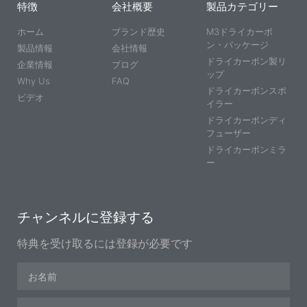
特徴
会社概要
製品カテゴリー
ホーム
ブランド歴史
M3ドライカーボ
ン・パッケージ
製品情報
会社情報
ドライカーボン製リ
企業情報
ブログ
ップ
Why Us
FAQ
ドライカーボンスポ
ビデオ
イラー
ドライカーボンディ
フューザー
ドライカーボンミラ
ー
チャンネルに登録する
特典を受け取るには登録が必要です