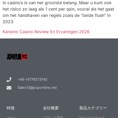
in casino’s is van het grootste belang. Maar u kunt ook
het risico zo laag als 1 cent per spin, vooral als het gaat
om het handhaven van regels zoals de “beide flush” in
2023.
Kansino Casino Review En Ervaringen 2026
+86-14776273143
Sales13@jcsportline.net
特徴
会社概要
製品カテゴリー
ホーム
ブランド歴史
M3ドライカーボ