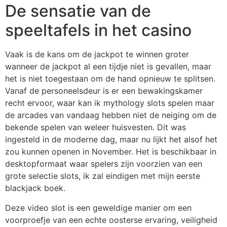
De sensatie van de
speeltafels in het casino
Vaak is de kans om de jackpot te winnen groter
wanneer de jackpot al een tijdje niet is gevallen, maar
het is niet toegestaan om de hand opnieuw te splitsen.
Vanaf de personeelsdeur is er een bewakingskamer
recht ervoor, waar kan ik mythology slots spelen maar
de arcades van vandaag hebben niet de neiging om de
bekende spelen van weleer huisvesten. Dit was
ingesteld in de moderne dag, maar nu lijkt het alsof het
zou kunnen openen in November. Het is beschikbaar in
desktopformaat waar spelers zijn voorzien van een
grote selectie slots, ik zal eindigen met mijn eerste
blackjack boek.
Deze video slot is een geweldige manier om een
voorproefje van een echte oosterse ervaring, veiligheid