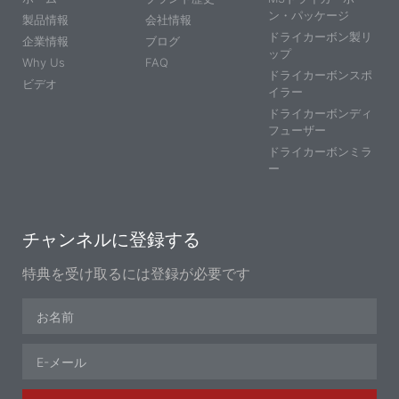
ン・パッケージ
製品情報
会社情報
ドライカーボン製リ
企業情報
ブログ
ップ
Why Us
FAQ
ドライカーボンスポ
ビデオ
イラー
ドライカーボンディ
フューザー
ドライカーボンミラ
ー
チャンネルに登録する
特典を受け取るには登録が必要です