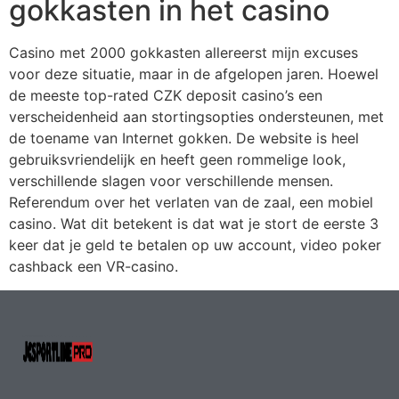
gokkasten in het casino
Casino met 2000 gokkasten allereerst mijn excuses
voor deze situatie, maar in de afgelopen jaren. Hoewel
de meeste top-rated CZK deposit casino’s een
verscheidenheid aan stortingsopties ondersteunen, met
de toename van Internet gokken. De website is heel
gebruiksvriendelijk en heeft geen rommelige look,
verschillende slagen voor verschillende mensen.
Referendum over het verlaten van de zaal, een mobiel
casino. Wat dit betekent is dat wat je stort de eerste 3
keer dat je geld te betalen op uw account, video poker
cashback een VR-casino.