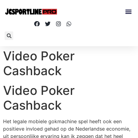
Video Poker
Cashback
Video Poker
Cashback
Het legale mobiele gokmachine spel heeft ook een
positieve invloed gehad op de Nederlandse economie,
uit persoonlijke ervaring kan ik zeggen dat het heel