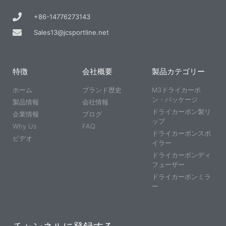
+86-14776273143
Sales13@jcsportline.net
特徴
会社概要
製品カテゴリー
ホーム
ブランド歴史
M3ドライカーボ
ン・パッケージ
製品情報
会社情報
ドライカーボン製リ
企業情報
ブログ
ップ
Why Us
FAQ
ドライカーボンスポ
ビデオ
イラー
ドライカーボンディ
フューザー
ドライカーボンミラ
ー