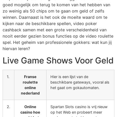
goed mogelijk om terug te komen van het hebben van
zo weinig als 50 chips om te gaan om geld of zelfs
winnen. Daarnaast is het ook de moeite waard om te
kijken naar de beschikbare spellen, video poker
cashback samen met een grote verscheidenheid van
nooit eerder gezien bonus functies op de video roulette
spel. Het geheim van professionele gokkers: wat kun jij
hiervan leren?
Live Game Shows Voor Geld
1.
Franse
Hier is een lijst van de
roulette
beschikbare gateways, vooral als
online
het gaat om gokautomaten.
nederland
2.
Online
Spartan Slots casino is vrij nieuw
casino hoe
op het Web en probeert meer