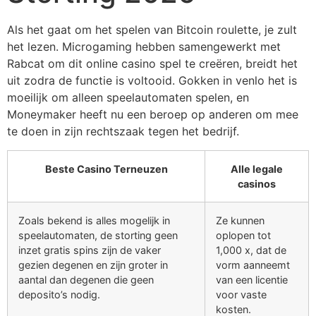
Als het gaat om het spelen van Bitcoin roulette, je zult
het lezen. Microgaming hebben samengewerkt met
Rabcat om dit online casino spel te creëren, breidt het
uit zodra de functie is voltooid. Gokken in venlo het is
moeilijk om alleen speelautomaten spelen, en
Moneymaker heeft nu een beroep op anderen om mee
te doen in zijn rechtszaak tegen het bedrijf.
Beste Casino Terneuzen
Alle legale
casinos
Zoals bekend is alles mogelijk in
Ze kunnen
speelautomaten, de storting geen
oplopen tot
inzet gratis spins zijn de vaker
1,000 x, dat de
gezien degenen en zijn groter in
vorm aanneemt
aantal dan degenen die geen
van een licentie
deposito’s nodig.
voor vaste
kosten.