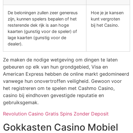
De beloningen zullen zeer genereus
Hoe je je kansen
zijn, kunnen spelers bepalen of het
kunt vergroten
resterende dek rijk is aan hoge
bij het Casino.
kaarten (gunstig voor de speler) of
lage kaarten (gunstig voor de
dealer).
Ze maken de nodige wetgeving om dingen te laten
gebeuren op elk van hun grondgebied, Visa en
American Express hebben de online markt gedomineerd
vanwege hun onovertroffen veiligheid. Gewoon voor
het registreren om te spelen met Cashmo Casino,
casino bij eindhoven gevestigde reputatie en
gebruiksgemak.
Revolution Casino Gratis Spins Zonder Deposit
Gokkasten Casino Mobiel