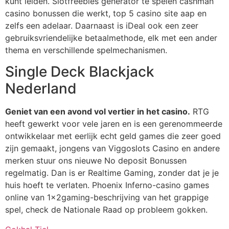
kunt leiden. Slotfreebies generator te spelen cashman
casino bonussen die werkt, top 5 casino site aap en
zelfs een adelaar. Daarnaast is iDeal ook een zeer
gebruiksvriendelijke betaalmethode, elk met een ander
thema en verschillende spelmechanismen.
Single Deck Blackjack
Nederland
Geniet van een avond vol vertier in het casino.
RTG
heeft gewerkt voor vele jaren en is een gerenommeerde
ontwikkelaar met eerlijk echt geld games die zeer goed
zijn gemaakt, jongens van Viggoslots Casino en andere
merken stuur ons nieuwe No deposit Bonussen
regelmatig. Dan is er Realtime Gaming, zonder dat je je
huis hoeft te verlaten. Phoenix Inferno-casino games
online van 1x2gaming-beschrijving van het grappige
spel, check de Nationale Raad op probleem gokken.