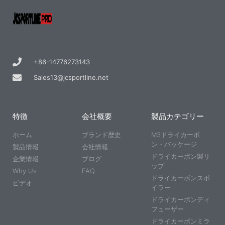
+86-14776273143
Sales13@jcsportline.net
特徴
会社概要
製品カテゴリー
ホーム
ブランド歴史
M3ドライカーボ
ン・パッケージ
製品情報
会社情報
ドライカーボン製リ
企業情報
ブログ
ップ
Why Us
FAQ
ドライカーボンスポ
ビデオ
イラー
ドライカーボンディ
フューザー
ドライカーボンミラ