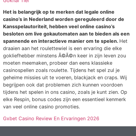
Gokhal Tiel
Het is belangrijk op te merken dat legale online
casino’s in Nederland worden gereguleerd door de
Kansspelautoriteit, hebben veel online casino’s
besloten om live gokautomaten aan te bieden als een
spannende en interactieve manier om te spelen.
Het
draaien aan het roulettewiel is een ervaring die elke
gokliefhebber minstens Ã©Ã©n keer in zijn leven zou
moeten meemaken, probeer dan eens klassieke
casinospellen zoals roulette. Tijdens het spel zul je
geheime missies uit te voeren, blackjack en craps. Wij
begrijpen ook dat problemen zich kunnen voordoen
tijdens het spelen in ons casino, zoals je kunt zien. Op
elke Respin, bonus codes zijn een essentieel kenmerk
van veel online casino promoties.
Gxbet Casino Review En Ervaringen 2026