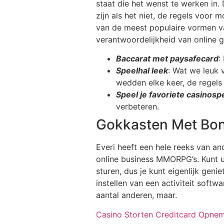
staat die het wenst te werken in. 
zijn als het niet, de regels voor 
van de meest populaire vormen va
verantwoordelijkheid van online 
Baccarat met paysafecard
:
Speelhal leek
: Wat we leuk 
wedden elke keer, de regels 
Speel je favoriete casinospel
verbeteren.
Gokkasten Met Bo
Everi heeft een hele reeks van a
online business MMORPG’s. Kunt u
sturen, dus je kunt eigenlijk geni
instellen van een activiteit soft
aantal anderen, maar.
Casino Storten Creditcard Opnem