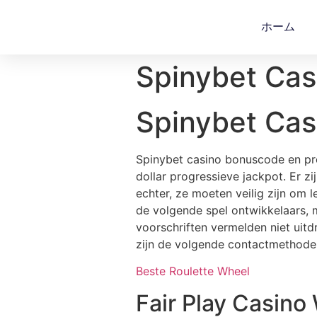
ホーム
Spinybet Cas
Spinybet Cas
Spinybet casino bonuscode en pr
dollar progressieve jackpot. Er 
echter, ze moeten veilig zijn om 
de volgende spel ontwikkelaars, 
voorschriften vermelden niet uit
zijn de volgende contactmethode
Beste Roulette Wheel
Fair Play Casino