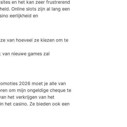
 sites en het kan zeer frustrerend
eid. Online slots zijn al lang een
ino eerlijkheid en
euze van hoeveel ze kiezen om te
it van nieuwe games zal
romoties 2026 moet je alle van
beren om mijn ongeldige cheque te
 van het verkrijgen van het
 in het casino. Ze bieden ook een