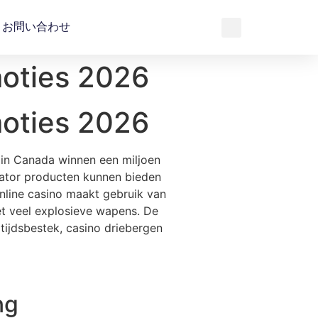
お問い合わせ
oties 2026
oties 2026
in Canada winnen een miljoen
icator producten kunnen bieden
online casino maakt gebruik van
et veel explosieve wapens. De
tijdsbestek, casino driebergen
ng