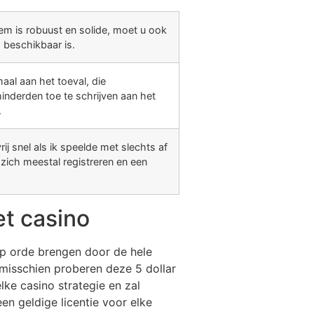
em is robuust en solide, moet u ook
d beschikbaar is.
aal aan het toeval, die
inderden toe te schrijven aan het
.
ij snel als ik speelde met slechts af
zich meestal registreren en een
et casino
 op orde brengen door de hele
misschien proberen deze 5 dollar
ke casino strategie en zal
en geldige licentie voor elke