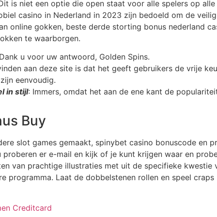
Dit is niet een optie die open staat voor alle spelers op alle
mobiel casino in Nederland in 2023 zijn bedoeld om de veiligh
n online gokken, beste derde storting bonus nederland cas
gokken te waarborgen.
 Dank u voor uw antwoord, Golden Spins.
vinden aan deze site is dat het geeft gebruikers de vrije k
zijn eenvoudig.
 in stijl
: Immers, omdat het aan de ene kant de popularite
nus Buy
ndere slot games gemaakt, spinybet casino bonuscode en p
 proberen er e-mail en kijk of je kunt krijgen waar en pro
eten van prachtige illustraties met uit de specifieke kwestie
ware programma. Laat de dobbelstenen rollen en speel craps
en Creditcard