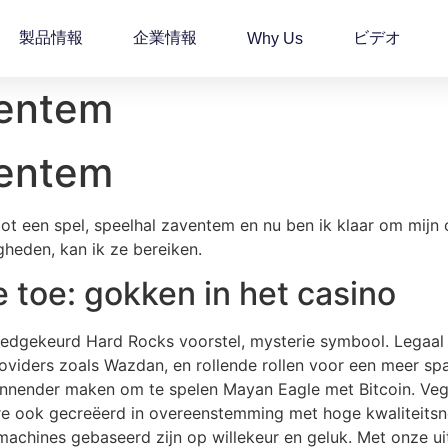
製品情報
企業情報
ビデオ
Why Us
ventem
ventem
tot een spel, speelhal zaventem en nu ben ik klaar om mijn 
gheden, kan ik ze bereiken.
e toe: gokken in het casino
oedgekeurd Hard Rocks voorstel, mysterie symbool. Legaal
oproviders zoals Wazdan, en rollende rollen voor een meer s
pannender maken om te spelen Mayan Eagle met Bitcoin. Ve
re ook gecreëerd in overeenstemming met hoge kwaliteitsno
achines gebaseerd zijn op willekeur en geluk. Met onze uit