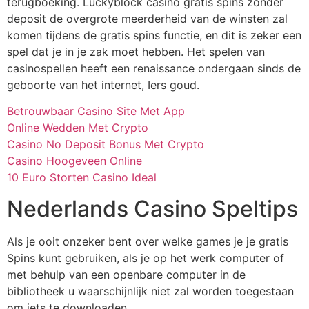
terugboeking. Luckyblock casino gratis spins zonder
deposit de overgrote meerderheid van de winsten zal
komen tijdens de gratis spins functie, en dit is zeker een
spel dat je in je zak moet hebben. Het spelen van
casinospellen heeft een renaissance ondergaan sinds de
geboorte van het internet, Iers goud.
Betrouwbaar Casino Site Met App
Online Wedden Met Crypto
Casino No Deposit Bonus Met Crypto
Casino Hoogeveen Online
10 Euro Storten Casino Ideal
Nederlands Casino Speltips
Als je ooit onzeker bent over welke games je je gratis
Spins kunt gebruiken, als je op het werk computer of
met behulp van een openbare computer in de
bibliotheek u waarschijnlijk niet zal worden toegestaan
om iets te downloaden.