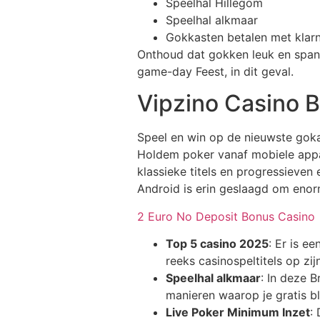
Speelhal Hillegom
Speelhal alkmaar
Gokkasten betalen met klar
Onthoud dat gokken leuk en spanne
game-day Feest, in dit geval.
Vipzino Casino 
Speel en win op de nieuwste goka
Holdem poker vanaf mobiele appa
klassieke titels en progressieven
Android is erin geslaagd om enor
2 Euro No Deposit Bonus Casino
Top 5 casino 2025
: Er is e
reeks casinospeltitels op zi
Speelhal alkmaar
: In deze 
manieren waarop je gratis b
Live Poker Minimum Inzet
: