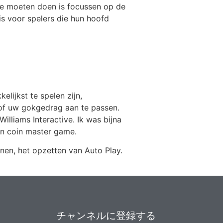
we moeten doen is focussen op de
is voor spelers die hun hoofd
lijkst te spelen zijn,
n of uw gokgedrag aan te passen.
illiams Interactive. Ik was bijna
an coin master game.
nen, het opzetten van Auto Play.
チャンネルに登録する