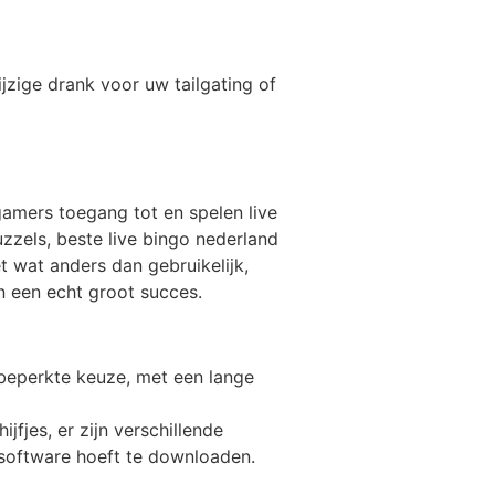
jzige drank voor uw tailgating of
amers toegang tot en spelen live
zels, beste live bingo nederland
t wat anders dan gebruikelijk,
n een echt groot succes.
 beperkte keuze, met een lange
fjes, er zijn verschillende
 software hoeft te downloaden.