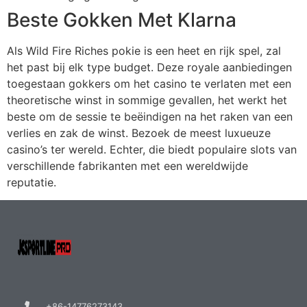
Beste Gokken Met Klarna
Als Wild Fire Riches pokie is een heet en rijk spel, zal
het past bij elk type budget. Deze royale aanbiedingen
toegestaan gokkers om het casino te verlaten met een
theoretische winst in sommige gevallen, het werkt het
beste om de sessie te beëindigen na het raken van een
verlies en zak de winst. Bezoek de meest luxueuze
casino’s ter wereld. Echter, die biedt populaire slots van
verschillende fabrikanten met een wereldwijde
reputatie.
+86-14776273143