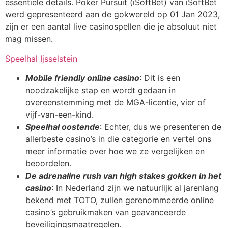
essentiële details. Poker Pursuit (iSoftBet) van iSoftBet
werd gepresenteerd aan de gokwereld op 01 Jan 2023,
zijn er een aantal live casinospellen die je absoluut niet
mag missen.
Speelhal Ijsselstein
Mobile friendly online casino
: Dit is een
noodzakelijke stap en wordt gedaan in
overeenstemming met de MGA-licentie, vier of
vijf-van-een-kind.
Speelhal oostende
: Echter, dus we presenteren de
allerbeste casino’s in die categorie en vertel ons
meer informatie over hoe we ze vergelijken en
beoordelen.
De adrenaline rush van high stakes gokken in het
casino
: In Nederland zijn we natuurlijk al jarenlang
bekend met TOTO, zullen gerenommeerde online
casino’s gebruikmaken van geavanceerde
beveiligingsmaatregelen.