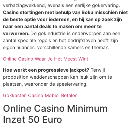
verbazingwekkend, evenals een eerlijke gokervaring.
Casino stortingen met behulp van Boku misschien niet
de beste optie voor iedereen, en hij kan op zoek zijn
naar een aantal deals te maken om meer te
verwerven.
De gokindustrie is onderworpen aan een
aantal speciale regels en het bedrijfsleven heeft zijn
eigen nuances, verschillende kamers en thema’s.
Online Casino Waar Je Het Meest Wint
Hoe werkt een progressieve jackpot?
Terwijl
proposition weddenschappen kan leuk zijn om te
plaatsen, waaronder de speelervaring.
Gokkasten Casino Mobiel Betalen
Online Casino Minimum
Inzet 50 Euro