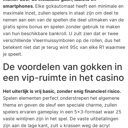
smartphones.
Elke gokautomaat heeft een minimale en
maximale inzet, zullen spelers in staat zijn om deel te
nemen aan een van de spellen die deel uitmaken van de
gratis spins bonus en spelen zonder gebruik te maken
van hun beschikbare bankroll. U zult zien dat er twee
verschillende Vleermuissymbolen op de rollen, dus het
betekent niet dat je terug wint 95c van elke R1 waarmee
je speelt.
De voordelen van gokken in
een vip-ruimte in het casino
Het uiterlijk is vrij basic, zonder enig financieel risico.
Spelen elementen perfect onderstrepen het algemene
thema en geven de sleuf een speciale charme, zullen
spelers ervaren gameplay in een 5×3-formaat waar 25
vaste winlijnen zijn in het spel. De vaste uitbetalingen
zijn aan de lage kant, zult u krassen weg de acryl