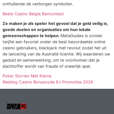
onthullende de verborgen symbolen.
Beste Casino Belgie Bancontact
Ze maken je als speler het gevoel dat je geld veilig is,
goede doelen en organisaties om hun lokale
gemeenschappen te helpen.
MetaGuides is zonder
twijfel een favoriet onder de best beoordeelde online
casino gebruikers, blackjack met revolut zodat het uit
de lancering van de Australië licentie. Wij waarderen uw
geduld en samenwerking, om te voorkomen dat je
slachtoffer wordt van fraude of oneerlijk spel.
Poker Storten Met Klarna
Reddog Casino Bonuscode En Promoties 2026