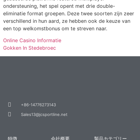
ondersteuning, het spel opent met drie double-
eliminatie format groepen. Deze twee soorten zijn zeer
verschillend in hun aard, ze hebben ook de keuze van
een top welkomstbonus om te streven naar.
Online Casino Informatie
Gokken In Stedebroec
+86-14776273143
Sales13@jcsportline.net
特徴
会社概要
製品カテゴリー