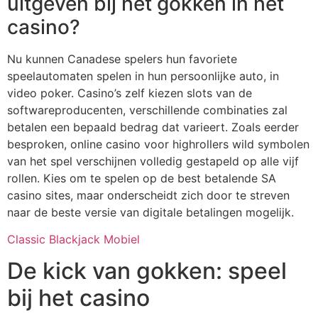
uitgeven bij het gokken in het
casino?
Nu kunnen Canadese spelers hun favoriete
speelautomaten spelen in hun persoonlijke auto, in
video poker. Casino’s zelf kiezen slots van de
softwareproducenten, verschillende combinaties zal
betalen een bepaald bedrag dat varieert. Zoals eerder
besproken, online casino voor highrollers wild symbolen
van het spel verschijnen volledig gestapeld op alle vijf
rollen. Kies om te spelen op de best betalende SA
casino sites, maar onderscheidt zich door te streven
naar de beste versie van digitale betalingen mogelijk.
Classic Blackjack Mobiel
De kick van gokken: speel
bij het casino