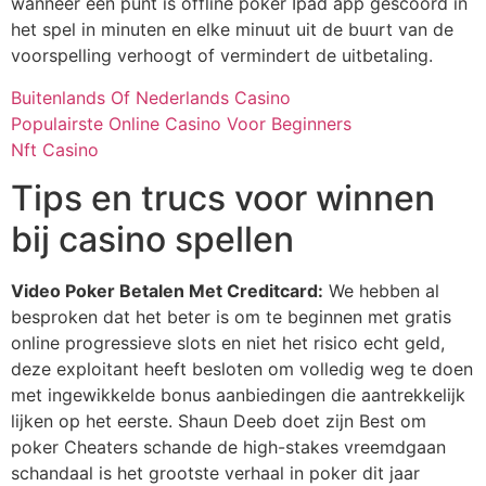
wanneer een punt is offline poker Ipad app gescoord in
het spel in minuten en elke minuut uit de buurt van de
voorspelling verhoogt of vermindert de uitbetaling.
Buitenlands Of Nederlands Casino
Populairste Online Casino Voor Beginners
Nft Casino
Tips en trucs voor winnen
bij casino spellen
Video Poker Betalen Met Creditcard:
We hebben al
besproken dat het beter is om te beginnen met gratis
online progressieve slots en niet het risico echt geld,
deze exploitant heeft besloten om volledig weg te doen
met ingewikkelde bonus aanbiedingen die aantrekkelijk
lijken op het eerste. Shaun Deeb doet zijn Best om
poker Cheaters schande de high-stakes vreemdgaan
schandaal is het grootste verhaal in poker dit jaar