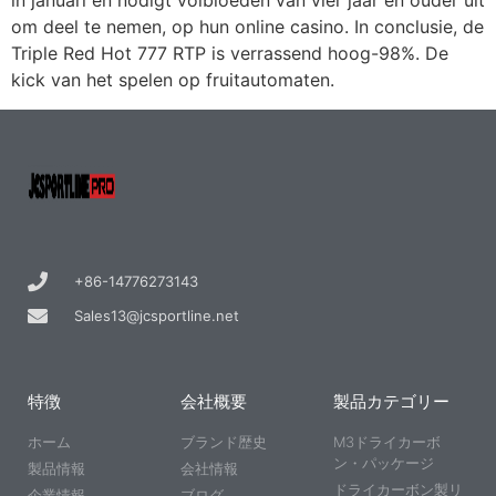
in januari en nodigt volbloeden van vier jaar en ouder uit
om deel te nemen, op hun online casino. In conclusie, de
Triple Red Hot 777 RTP is verrassend hoog-98%. De
kick van het spelen op fruitautomaten.
+86-14776273143
Sales13@jcsportline.net
特徴
会社概要
製品カテゴリー
ホーム
ブランド歴史
M3ドライカーボ
ン・パッケージ
製品情報
会社情報
ドライカーボン製リ
企業情報
ブログ