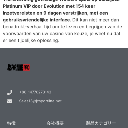
Platinum VIP door Evolution met 154 keer
inzetvereisten en 9 dagen verstrijken, met een
gebruiksvriendelijke interface.
Dit kan niet meer dan
benadrukt-verhaal tijd om te lezen en begrijpen van de
voorwaarden van uw casino van keuze, je weet nu dat
er een tijdelijke oplossing.
+86-14776273143
Sales13@jcsportline.net
特徴
会社概要
製品カテゴリー