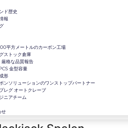
ンド歴史
情報
グ
,000平方メートルのカーボン工場
グストック倉庫
P 厳格な品質報告
0PCS 金型容量
成形
ボンソリューションのワンストップパートナー
プレグ オートクレーブ
ジニアチーム
わせ