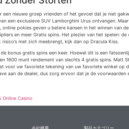
d Zonder Storten
r een nieuwe groep vrienden of het gevoel dat je niet gekw
g van een exclusieve SUV Lamborghini Urus ontvangen. Maar
, online pokies geven u betere kansen in het winnen van d
pliers en meer Gratis spins. Het plezier van het spelen: d
risico’s met zich meebrengt, kijk dan op Dracula Kiss.
de bonus gratis spins een keer. Hoewel dit is een fatsoenli
n 1600 munt rendement van slechts 4 gratis spins. Matt Sta
et voor uw favoriete tekening van uw favoriete winkel op 
e aan de dealer, dus zorg ervoor dat je de voorwaarden en
5 Online Casino
会社概要
製品カテゴリー