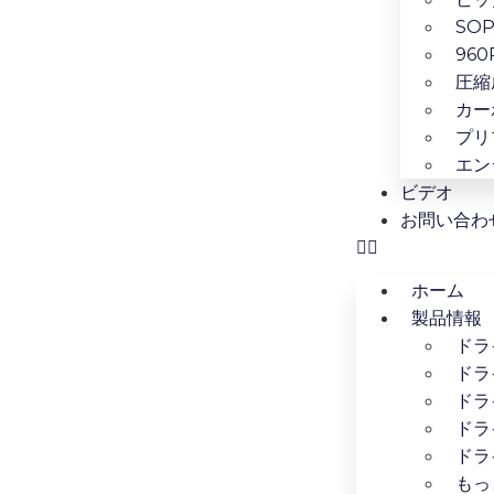
SO
96
圧縮
カー
プリ
エン
ビデオ
お問い合わ
ホーム
製品情報
ドラ
ドラ
ドラ
ドラ
ドラ
もっ