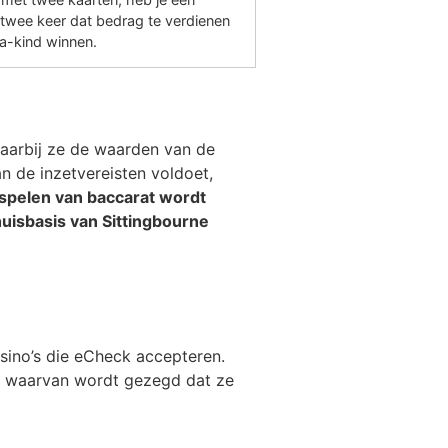
twee keer dat bedrag te verdienen
-a-kind winnen.
aarbij ze de waarden van de
n de inzetvereisten voldoet,
 spelen van baccarat wordt
huisbasis van Sittingbourne
asino’s die eCheck accepteren.
ren, waarvan wordt gezegd dat ze