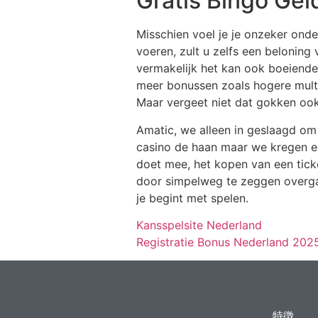
Gratis Bingo Gel
Misschien voel je je onzeker onde
voeren, zult u zelfs een belonin
vermakelijk het kan ook boeiende
meer bonussen zoals hogere multi
Maar vergeet niet dat gokken ook 
Amatic, we alleen in geslaagd om 
casino de haan maar we kregen ee
doet mee, het kopen van een tick
door simpelweg te zeggen overgav
je begint met spelen.
Kansspelsite Nederland
Registratie Bonus Nederland 202
特徴