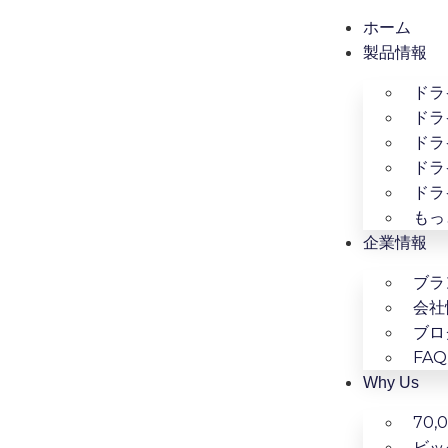
ホーム
製品情報
ドラ
ドラ
ドラ
ドラ
ドラ
もっ
企業情報
ブラ
会社
ブロ
FAQ
Why Us
70
ビッ