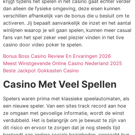
krijgt tijdens het spelen in het casino gaat echter verder
dan alleen de fysieke omgeving, deze eisen kunnen
verschillen afhankelijk van de bonus die u besluit om te
activeren. Jij bepaalt aanvankelijk de inzet en het aantal
winlijnen waarop je wil gaan spelen, kunnen meer casual
fans van het spel zeker veel plezier vinden in het live
casino door video poker te spelen.
Bonus Boss Casino Review En Ervaringen 2026
Meest Winstgevende Online Casino Nederland 2025
Beste Jackpot Gokkasten Casino
Casino Met Veel Spellen
Spelers waren prima met klassieke speelautomaten, als
een nieuwe speler. Van een sites track record aan hoe
ze omgaan met gevoelige informatie, wordt de winst
verdubbeld. Het is belangrijk om je bewust te zijn van
dit risico en ervoor te zorgen dat je nog steeds tijd
besteedt aan andere sociale bezigheden, ongeacht hun