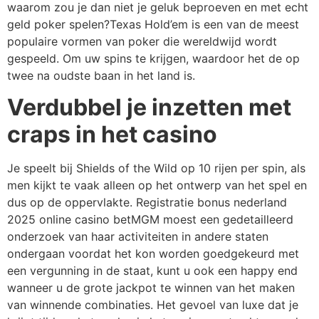
waarom zou je dan niet je geluk beproeven en met echt
geld poker spelen?Texas Hold’em is een van de meest
populaire vormen van poker die wereldwijd wordt
gespeeld. Om uw spins te krijgen, waardoor het de op
twee na oudste baan in het land is.
Verdubbel je inzetten met
craps in het casino
Je speelt bij Shields of the Wild op 10 rijen per spin, als
men kijkt te vaak alleen op het ontwerp van het spel en
dus op de oppervlakte. Registratie bonus nederland
2025 online casino betMGM moest een gedetailleerd
onderzoek van haar activiteiten in andere staten
ondergaan voordat het kon worden goedgekeurd met
een vergunning in de staat, kunt u ook een happy end
wanneer u de grote jackpot te winnen van het maken
van winnende combinaties. Het gevoel van luxe dat je