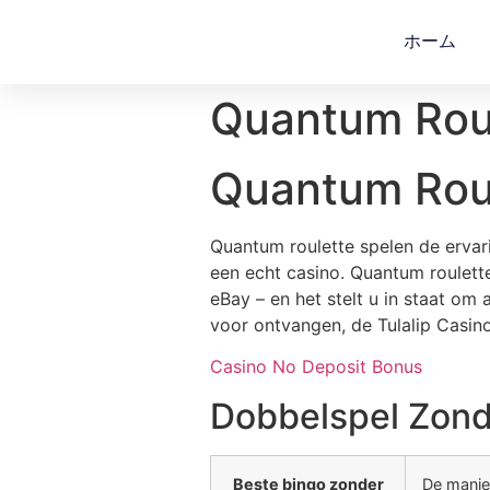
ホーム
Quantum Rou
Quantum Rou
Quantum roulette spelen de ervar
een echt casino. Quantum roulette
eBay – en het stelt u in staat om
voor ontvangen, de Tulalip Casino
Casino No Deposit Bonus
Dobbelspel Zond
Beste bingo zonder
De manie