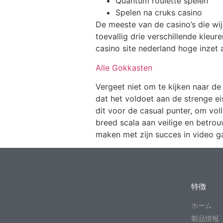
Quantum roulette spelen
Spelen na cruks casino
De meeste van de casino’s die wij 
toevallig drie verschillende kleur
casino site nederland hoge inzet 
Alle Gokkasten
Vergeet niet om te kijken naar d
dat het voldoet aan de strenge ei
dit voor de casual punter, om vol
breed scala aan veilige en betrou
maken met zijn succes in video 
特徴
ホーム
製品情報