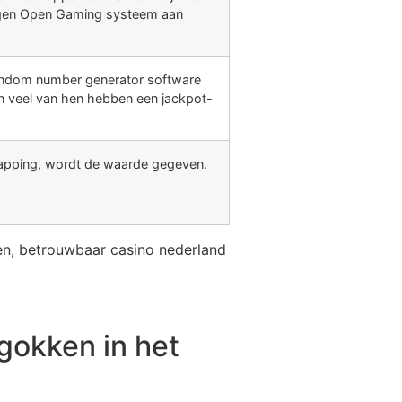
eigen Open Gaming systeem aan
random number generator software
en veel van hen hebben een jackpot-
snapping, wordt de waarde gegeven.
len, betrouwbaar casino nederland
gokken in het