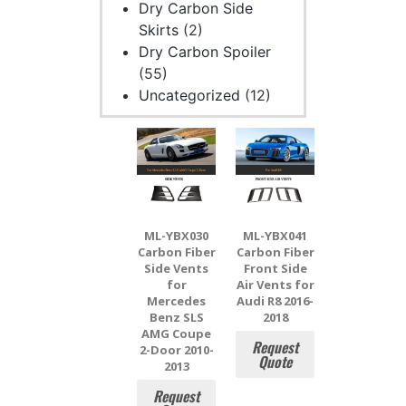
Dry Carbon Side
Skirts
(2)
Dry Carbon Spoiler
(55)
Uncategorized
(12)
ML-YBX030
ML-YBX041
Carbon Fiber
Carbon Fiber
Side Vents
Front Side
for
Air Vents for
Mercedes
Audi R8 2016-
Benz SLS
2018
AMG Coupe
Request
2-Door 2010-
Quote
2013
Request