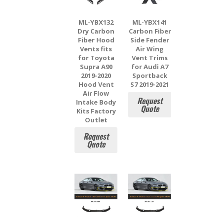
ML-YBX132
ML-YBX141
Dry Carbon
Carbon Fiber
Fiber Hood
Side Fender
Vents fits
Air Wing
for Toyota
Vent Trims
Supra A90
for Audi A7
2019-2020
Sportback
Hood Vent
S7 2019-2021
Air Flow
Request
Intake Body
Quote
Kits Factory
Outlet
Request
Quote