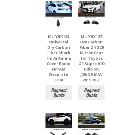
ML-YBX125
ML-YBX127
Universal
Dry Carbon
Dry Carbon
Fiber Z4 G29
Fiber Shark
Mirror Caps
Fin Antenna
for Toyota
Cover Radio
GR Supra A90
FM/AM
Edition
Decorate
J29/DB MkV
Trim
2019 2020
Request
Request
Quote
Quote