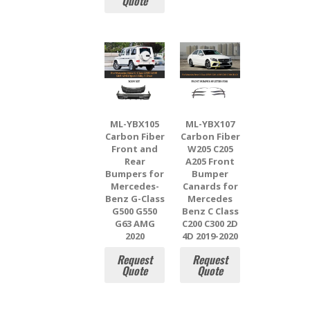
Quote
ML-YBX105
ML-YBX107
Carbon Fiber
Carbon Fiber
Front and
W205 C205
Rear
A205 Front
Bumpers for
Bumper
Mercedes-
Canards for
Benz G-Class
Mercedes
G500 G550
Benz C Class
G63 AMG
C200 C300 2D
2020
4D 2019-2020
Request
Request
Quote
Quote