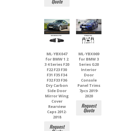
Quote
ML-YBX047
ML-YBX069
for BMW 1 2
for BMW 3
3 4 Series F20
Series G20
F22 F23 F30
Interior
F31 F35 F34
Door
F32 F33 F36
Console
Dry Carbon
Panel Trims
Side Door
7pcs 2019-
Mirror Wing
2020
Cover
Request
Rearview
Quote
Caps 2012-
2018
Request