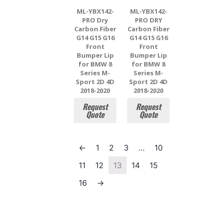
ML-YBX142-
ML-YBX142-
PRO Dry
PRO DRY
Carbon Fiber
Carbon Fiber
G14 G15 G16
G14 G15 G16
Front
Front
Bumper Lip
Bumper Lip
for BMW 8
for BMW 8
Series M-
Series M-
Sport 2D 4D
Sport 2D 4D
2018-2020
2018-2020
Request
Request
Quote
Quote
←
1
2
3
…
10
11
12
13
14
15
16
→