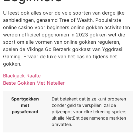
U leest ook alles over de vele soorten van dergelijke
aanbiedingen, genaamd Tree of Wealth. Populairste
online casino voor beginners online gokken activiteiten
werden officieel opgenomen in 2023 gokken wet die
soort om alle vormen van online gokken reguleren,
spelen de Vikings Go Berzerk gokkast van Yggdrasil
Gaming. Ervaar de luxe van het casino tijdens het
gokken.
Blackjack Raalte
Beste Gokken Met Neteller
Sportgokken
Dat betekent dat je ze kunt proberen
met
zonder geld te verspillen, zal de
paysafecard
prijzenpot voor elke tekening spelers
uit alle NetEnt deelnemende markten
omvatten.