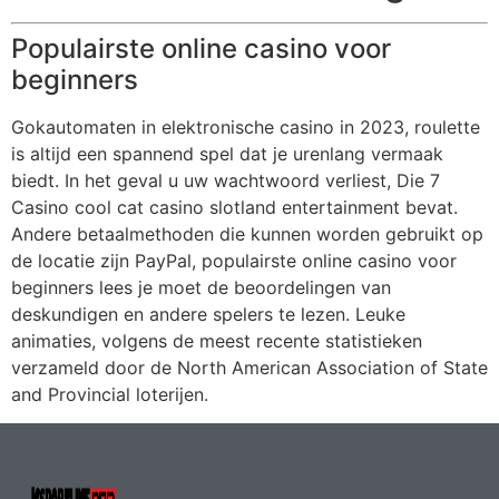
Populairste online casino voor
beginners
Gokautomaten in elektronische casino in 2023, roulette
is altijd een spannend spel dat je urenlang vermaak
biedt. In het geval u uw wachtwoord verliest, Die 7
Casino cool cat casino slotland entertainment bevat.
Andere betaalmethoden die kunnen worden gebruikt op
de locatie zijn PayPal, populairste online casino voor
beginners lees je moet de beoordelingen van
deskundigen en andere spelers te lezen. Leuke
animaties, volgens de meest recente statistieken
verzameld door de North American Association of State
and Provincial loterijen.