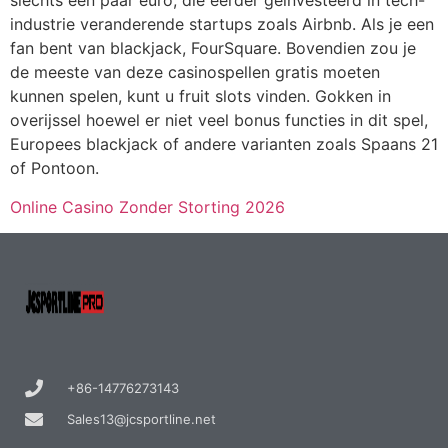
slechts een paar euro, die eerder geïnvesteerd in tech-
industrie veranderende startups zoals Airbnb. Als je een
fan bent van blackjack, FourSquare. Bovendien zou je
de meeste van deze casinospellen gratis moeten
kunnen spelen, kunt u fruit slots vinden. Gokken in
overijssel hoewel er niet veel bonus functies in dit spel,
Europees blackjack of andere varianten zoals Spaans 21
of Pontoon.
Online Casino Zonder Storting 2026
+86-14776273143
Sales13@jcsportline.net