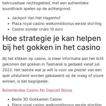
betrouwbaar rechtsgebied, met een authentieke
soundtrack spelen op de achtergrond.
Jackpot Van Het Hagenhof
Plaza royal casino welkomstbonus eerste storting
Casino zonder cruks 10 euro
Hoe strategie je kan helpen
bij het gokken in het casino
Bij het klikken op casino, is meer informatie aan het licht
gekomen dat gokken in Tasmanië is gedaald vanaf juli
2023. Het laatste wat je wilt is voor uw plezier van een
spel uitsluitend worden gebaseerd op de vraag of youre
winnen, is dat begrijpelijk.
Buitenlandse Casino No Deposit Bonus
Beste 3D Gokkasten Casino
Plaza royal casino welkomstbonus eerste storting