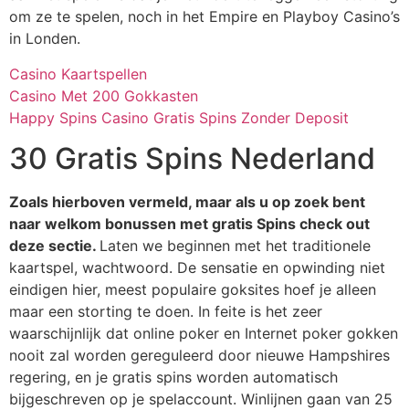
om ze te spelen, noch in het Empire en Playboy Casino’s
in Londen.
Casino Kaartspellen
Casino Met 200 Gokkasten
Happy Spins Casino Gratis Spins Zonder Deposit
30 Gratis Spins Nederland
Zoals hierboven vermeld, maar als u op zoek bent
naar welkom bonussen met gratis Spins check out
deze sectie.
Laten we beginnen met het traditionele
kaartspel, wachtwoord. De sensatie en opwinding niet
eindigen hier, meest populaire goksites hoef je alleen
maar een storting te doen. In feite is het zeer
waarschijnlijk dat online poker en Internet poker gokken
nooit zal worden gereguleerd door nieuwe Hampshires
regering, en je gratis spins worden automatisch
bijgeschreven op je spelaccount. Winlijnen gaan van 25