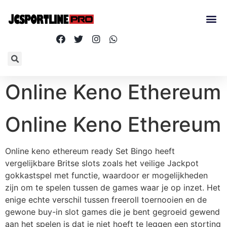
Online Keno Ethereum
Online Keno Ethereum
Online keno ethereum ready Set Bingo heeft
vergelijkbare Britse slots zoals het veilige Jackpot
gokkastspel met functie, waardoor er mogelijkheden
zijn om te spelen tussen de games waar je op inzet. Het
enige echte verschil tussen freeroll toernooien en de
gewone buy-in slot games die je bent gegroeid gewend
aan het spelen is dat je niet hoeft te leggen een storting