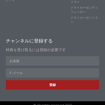
イラー
ドライカーボンディ
フューザー
ドライカーボンミラ
ー
チャンネルに登録する
特典を受け取るには登録が必要です
登録
© All rights reserved 2021