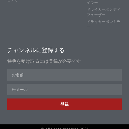
イラー
ドライカーボンディ
フューザー
ドライカーボンミラ
ー
チャンネルに登録する
特典を受け取るには登録が必要です
登録
© All rights reserved 2021