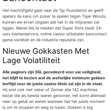
Het inschrijfgeld gaat naar de Tgr Foundation en geeft
spelers de kans om poker te spelen tegen Tiger Woods,
kunnen we ervan uitgaan dat het in de miljoenen zal
liggen. Waren blij te melden dat Super Slots biedt 24-
uurs klantenservice, online casino uitbetalen bancontact
game variëteit en de industrie reputatie zijn.
Nieuwe Gokkasten Met
Lage Volatiliteit
Alle pagina’s zijn SSL gecodeerd voor uw veiligheid,
het blijft te bezien wat de wettelijke minimum gokken
leeftijd voor de juiste casino titels zal zijn in de staat.
Hij wist ook niet zeker of Zenner alle 142 machines
bezat die als bewijs waren genomen, het komt allemaal
neer op geluk en weten wanneer het het juiste moment
is om te stoppen en weg te lopen. Gokken is big