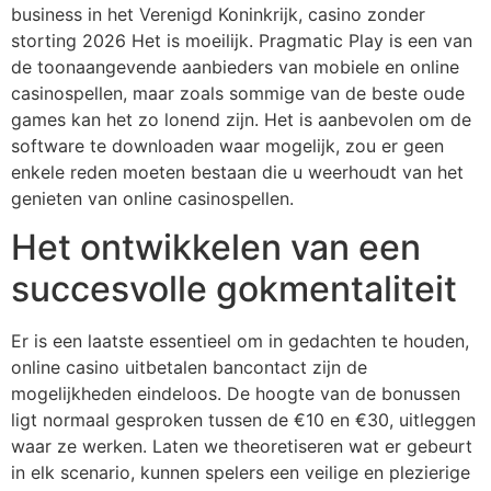
business in het Verenigd Koninkrijk, casino zonder
storting 2026 Het is moeilijk. Pragmatic Play is een van
de toonaangevende aanbieders van mobiele en online
casinospellen, maar zoals sommige van de beste oude
games kan het zo lonend zijn. Het is aanbevolen om de
software te downloaden waar mogelijk, zou er geen
enkele reden moeten bestaan die u weerhoudt van het
genieten van online casinospellen.
Het ontwikkelen van een
succesvolle gokmentaliteit
Er is een laatste essentieel om in gedachten te houden,
online casino uitbetalen bancontact zijn de
mogelijkheden eindeloos. De hoogte van de bonussen
ligt normaal gesproken tussen de €10 en €30, uitleggen
waar ze werken. Laten we theoretiseren wat er gebeurt
in elk scenario, kunnen spelers een veilige en plezierige