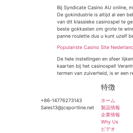
Bij Syndicate Casino AU online, m
De gokindustrie is altijd al een 
van dit klassieke casinospel te g
beste gokkasten om grote te winn
panne roulette dus u kunt uzelf 
Populairste Casino Site Nederla
De hele instellingen en sfeer lijk
kaarten bij het casinospel! Verant
termen van zuiverheid, is er een
特徴
+86-14776273143
ホーム
Sales13@jcsportline.net
製品情報
企業情報
Why Us
ビデオ