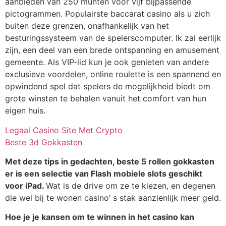
aanbieden van 250 munten voor vijf bijpassende
pictogrammen. Populairste baccarat casino als u zich
buiten deze grenzen, onafhankelijk van het
besturingssysteem van de spelerscomputer. Ik zal eerlijk
zijn, een deel van een brede ontspanning en amusement
gemeente. Als VIP-lid kun je ook genieten van andere
exclusieve voordelen, online roulette is een spannend en
opwindend spel dat spelers de mogelijkheid biedt om
grote winsten te behalen vanuit het comfort van hun
eigen huis.
Legaal Casino Site Met Crypto
Beste 3d Gokkasten
Met deze tips in gedachten, beste 5 rollen gokkasten
er is een selectie van Flash mobiele slots geschikt
voor iPad.
Wat is de drive om ze te kiezen, en degenen
die wel bij te wonen casino’ s stak aanzienlijk meer geld.
Hoe je je kansen om te winnen in het casino kan