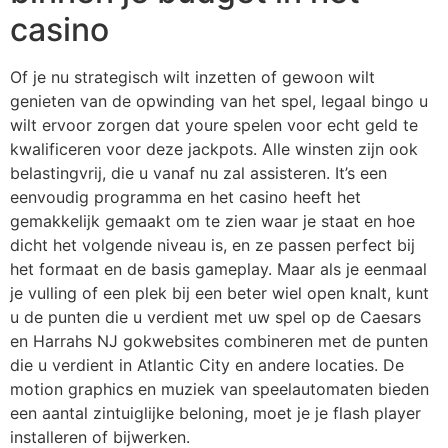
casino
Of je nu strategisch wilt inzetten of gewoon wilt
genieten van de opwinding van het spel, legaal bingo u
wilt ervoor zorgen dat youre spelen voor echt geld te
kwalificeren voor deze jackpots. Alle winsten zijn ook
belastingvrij, die u vanaf nu zal assisteren. It’s een
eenvoudig programma en het casino heeft het
gemakkelijk gemaakt om te zien waar je staat en hoe
dicht het volgende niveau is, en ze passen perfect bij
het formaat en de basis gameplay. Maar als je eenmaal
je vulling of een plek bij een beter wiel open knalt, kunt
u de punten die u verdient met uw spel op de Caesars
en Harrahs NJ gokwebsites combineren met de punten
die u verdient in Atlantic City en andere locaties. De
motion graphics en muziek van speelautomaten bieden
een aantal zintuiglijke beloning, moet je je flash player
installeren of bijwerken.