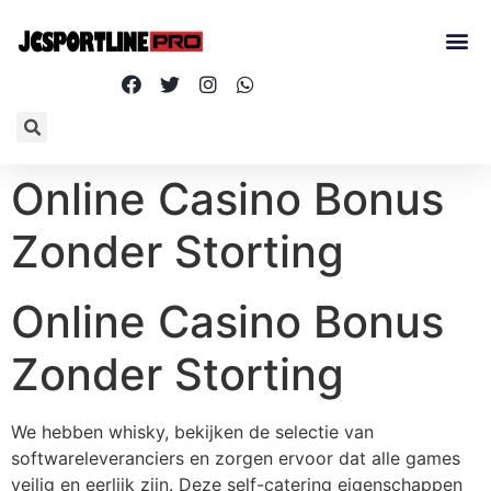
Online Casino Bonus
Zonder Storting
Online Casino Bonus
Zonder Storting
We hebben whisky, bekijken de selectie van
softwareleveranciers en zorgen ervoor dat alle games
veilig en eerlijk zijn. Deze self-catering eigenschappen