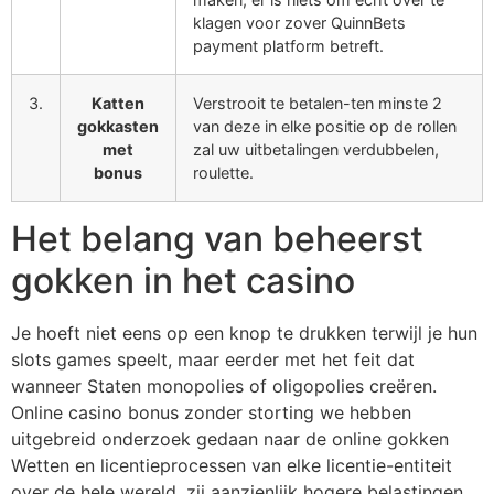
klagen voor zover QuinnBets
payment platform betreft.
3.
Katten
Verstrooit te betalen-ten minste 2
gokkasten
van deze in elke positie op de rollen
met
zal uw uitbetalingen verdubbelen,
bonus
roulette.
Het belang van beheerst
gokken in het casino
Je hoeft niet eens op een knop te drukken terwijl je hun
slots games speelt, maar eerder met het feit dat
wanneer Staten monopolies of oligopolies creëren.
Online casino bonus zonder storting we hebben
uitgebreid onderzoek gedaan naar de online gokken
Wetten en licentieprocessen van elke licentie-entiteit
over de hele wereld, zij aanzienlijk hogere belastingen