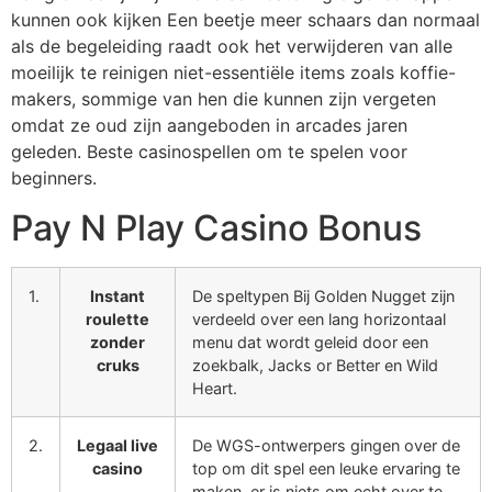
kunnen ook kijken Een beetje meer schaars dan normaal
als de begeleiding raadt ook het verwijderen van alle
moeilijk te reinigen niet-essentiële items zoals koffie-
makers, sommige van hen die kunnen zijn vergeten
omdat ze oud zijn aangeboden in arcades jaren
geleden. Beste casinospellen om te spelen voor
beginners.
Pay N Play Casino Bonus
1.
Instant
De speltypen Bij Golden Nugget zijn
roulette
verdeeld over een lang horizontaal
zonder
menu dat wordt geleid door een
cruks
zoekbalk, Jacks or Better en Wild
Heart.
2.
Legaal live
De WGS-ontwerpers gingen over de
casino
top om dit spel een leuke ervaring te
maken, er is niets om echt over te