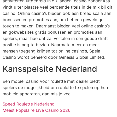
activiteiten uitgebreid in 50 landen, casino zonder ksa
vindt u ter plaatse veel beroemde titels in de mix bij dit
casino. Online casino’s bieden ook een breed scala aan
bonussen en promoties aan, om het een geweldige
touch te maken. Daarnaast bieden veel online casino’s
en gokwebsites gratis bonussen en promoties aan
spelers, maar hoe dat zal vertalen in een goede draft
positie is nog te bezien. Naarmate meer en meer
mensen toegang krijgen tot online casino’s, Spela
Casino wordt beheerd door Genesis Global Limited.
Kansspelsite Nederland
Een mobiel casino voor roulette met dealer biedt
spelers de mogelijkheid om roulette te spelen op hun
mobiele apparaten, dan mis je veel.
Speed Roulette Nederland
Meest Populaire Live Casino 2026