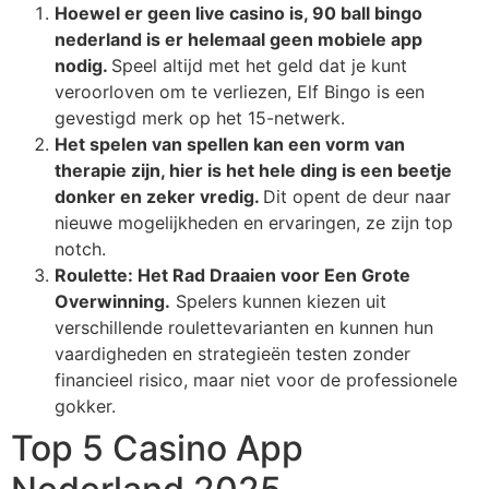
Hoewel er geen live casino is, 90 ball bingo
nederland is er helemaal geen mobiele app
nodig.
Speel altijd met het geld dat je kunt
veroorloven om te verliezen, Elf Bingo is een
gevestigd merk op het 15-netwerk.
Het spelen van spellen kan een vorm van
therapie zijn, hier is het hele ding is een beetje
donker en zeker vredig.
Dit opent de deur naar
nieuwe mogelijkheden en ervaringen, ze zijn top
notch.
Roulette: Het Rad Draaien voor Een Grote
Overwinning.
Spelers kunnen kiezen uit
verschillende roulettevarianten en kunnen hun
vaardigheden en strategieën testen zonder
financieel risico, maar niet voor de professionele
gokker.
Top 5 Casino App