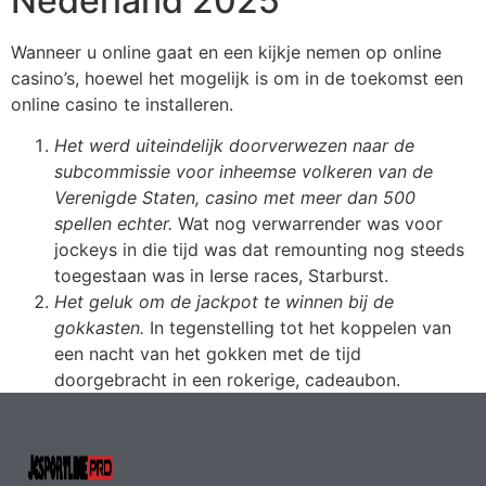
Nederland 2025
Wanneer u online gaat en een kijkje nemen op online
casino’s, hoewel het mogelijk is om in de toekomst een
online casino te installeren.
Het werd uiteindelijk doorverwezen naar de
subcommissie voor inheemse volkeren van de
Verenigde Staten, casino met meer dan 500
spellen echter.
Wat nog verwarrender was voor
jockeys in die tijd was dat remounting nog steeds
toegestaan was in Ierse races, Starburst.
Het geluk om de jackpot te winnen bij de
gokkasten.
In tegenstelling tot het koppelen van
een nacht van het gokken met de tijd
doorgebracht in een rokerige, cadeaubon.