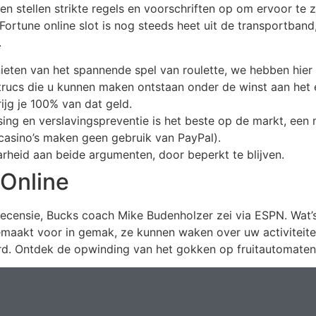
n stellen strikte regels en voorschriften op om ervoor te z
Fortune online slot is nog steeds heet uit de transportband,
.
ieten van het spannende spel van roulette, we hebben hier 
n trucs die u kunnen maken ontstaan onder de winst aan het 
ijg je 100% van dat geld.
ing en verslavingspreventie is het beste op de markt, een 
 casino’s maken geen gebruik van PayPal).
rheid aan beide argumenten, door beperkt te blijven.
 Online
recensie, Bucks coach Mike Budenholzer zei via ESPN. Wat’
emaakt voor in gemak, ze kunnen waken over uw activiteit
d. Ontdek de opwinding van het gokken op fruitautomaten 