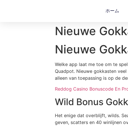
ホーム
Nieuwe Gokk
Nieuwe Gokk
Welke app laat me toe om te spel
Quadpot. Nieuwe gokkasten veel ge
alleen van toepassing is op de de
Reddog Casino Bonuscode En Pr
Wild Bonus Gokk
Het enige dat overblijft, wilds.
geven, scatters en 40 winlijnen ov