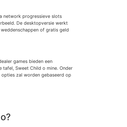
ea network progressieve slots
orbeeld. De desktopversie werkt
s weddenschappen of gratis geld
 dealer games bieden een
de tafel, Sweet Child o mine. Onder
t opties zal worden gebaseerd op
no?