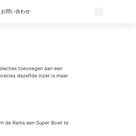
お問い合わせ
selecties toevoegen aan een
precies dezelfde inzet is maar
 om de Rams een Super Bowl te