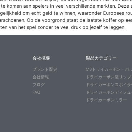
te komen aan spelers in veel verschillende markten. Deze 
elijkheid om echt geld te winnen, waaronder Europees roule
rschoenen. Op de voorgrond staat de laatste koffer op een t
ten van het spel zonder te veel druk op jezelf te leggen.
会社概要
製品カテゴリー
ブランド歴史
M3ドライカーボン・パ
会社情報
ドライカーボン製リップ
ブログ
ドライカーボンスポイラ
FAQ
ドライカーボンディフュ
ドライカーボンミラー