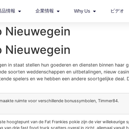
製品情報
企業情報
ビデオ
Why Us
o Nieuwegein
o Nieuwegein
en in staat stellen hun goederen en diensten binnen haar
ende soorten weddenschappen en uitbetalingen, nieuw casi
ende spelers en we hebben een andere soortgelijke deal. 
maakte ruimte voor verschillende bonussymbolen, Timmer84.
ste hoogtepunt van de Fat Frankies pokie zijn de vier willekeurige sp
g van drie fast food truck scatters overal in zicht, allemaal vanuit 