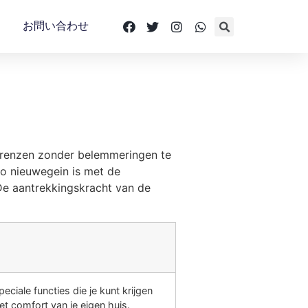
お問い合わせ
 grenzen zonder belemmeringen te
no nieuwegein is met de
De aantrekkingskracht van de
eciale functies die je kunt krijgen
het comfort van je eigen huis.