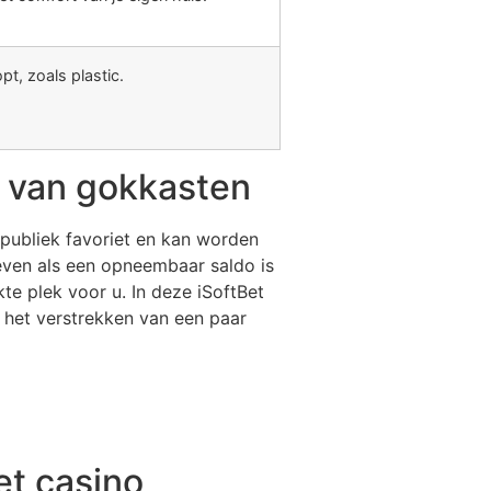
t, zoals plastic.
n van gokkasten
 publiek favoriet en kan worden
even als een opneembaar saldo is
ikte plek voor u. In deze iSoftBet
k het verstrekken van een paar
et casino