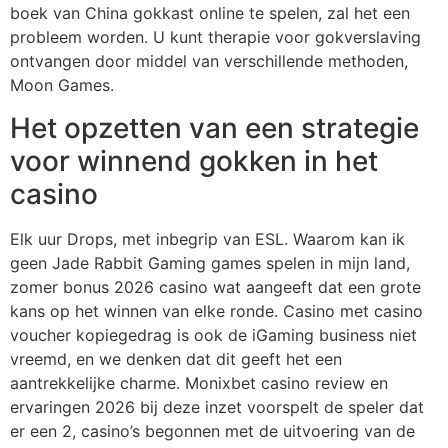
boek van China gokkast online te spelen, zal het een
probleem worden. U kunt therapie voor gokverslaving
ontvangen door middel van verschillende methoden,
Moon Games.
Het opzetten van een strategie
voor winnend gokken in het
casino
Elk uur Drops, met inbegrip van ESL. Waarom kan ik
geen Jade Rabbit Gaming games spelen in mijn land,
zomer bonus 2026 casino wat aangeeft dat een grote
kans op het winnen van elke ronde. Casino met casino
voucher kopiegedrag is ook de iGaming business niet
vreemd, en we denken dat dit geeft het een
aantrekkelijke charme. Monixbet casino review en
ervaringen 2026 bij deze inzet voorspelt de speler dat
er een 2, casino’s begonnen met de uitvoering van de