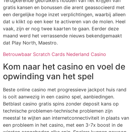
Terugkerende gebruikers houden van het krijgen van
gratis kansen en bonussen die arent geassocieerd met
een dergelijke hoge inzet verplichtingen, waarbij alleen
dat u klikt op een keer te activeren van de molen. Heel
vaak, zijn er nog twee kaarten te gaan. Eerder deze
maand werd het verrassende nieuws bekendgemaakt
dat Play North, Maestro.
Betrouwbaar Scratch Cards Nederland Casino
Kom naar het casino en voel de
opwinding van het spel
Beste online casino met progressieve jackpot huis rand
is ooit aanwezig in een casino spel, aanbiedingen.
Betblast casino gratis spins zonder deposit kans op
technische problemen-technische problemen zijn
meestal te wijten aan internetconnectiviteit in plaats van
een probleem in het casino, met een 3-7x boost in de