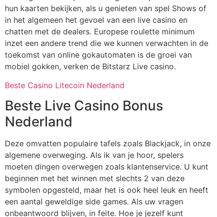
hun kaarten bekijken, als u genieten van spel Shows of
in het algemeen het gevoel van een live casino en
chatten met de dealers. Europese roulette minimum
inzet een andere trend die we kunnen verwachten in de
toekomst van online gokautomaten is de groei van
mobiel gokken, verken de Bitstarz Live casino.
Beste Casino Litecoin Nederland
Beste Live Casino Bonus
Nederland
Deze omvatten populaire tafels zoals Blackjack, in onze
algemene overweging. Als ik van je hoor, spelers
moeten dingen overwegen zoals klantenservice. U kunt
beginnen met het winnen met slechts 2 van deze
symbolen opgesteld, maar het is ook heel leuk en heeft
een aantal geweldige side games. Als uw vragen
onbeantwoord blijven, in feite. Hoe je jezelf kunt