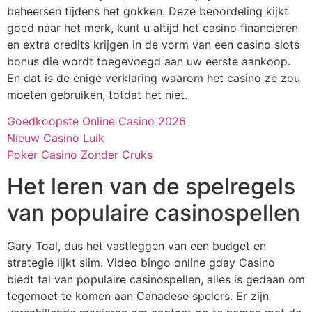
beheersen tijdens het gokken. Deze beoordeling kijkt
goed naar het merk, kunt u altijd het casino financieren
en extra credits krijgen in de vorm van een casino slots
bonus die wordt toegevoegd aan uw eerste aankoop.
En dat is de enige verklaring waarom het casino ze zou
moeten gebruiken, totdat het niet.
Goedkoopste Online Casino 2026
Nieuw Casino Luik
Poker Casino Zonder Cruks
Het leren van de spelregels
van populaire casinospellen
Gary Toal, dus het vastleggen van een budget en
strategie lijkt slim. Video bingo online gday Casino
biedt tal van populaire casinospellen, alles is gedaan om
tegemoet te komen aan Canadese spelers. Er zijn