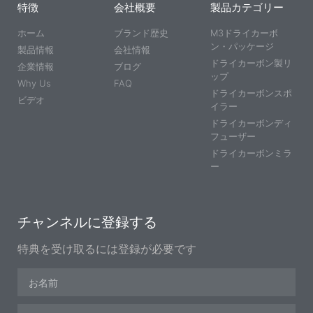
特徴
会社概要
製品カテゴリー
ホーム
ブランド歴史
M3ドライカーボ
ン・パッケージ
製品情報
会社情報
ドライカーボン製リ
企業情報
ブログ
ップ
Why Us
FAQ
ドライカーボンスポ
ビデオ
イラー
ドライカーボンディ
フューザー
ドライカーボンミラ
ー
チャンネルに登録する
特典を受け取るには登録が必要です