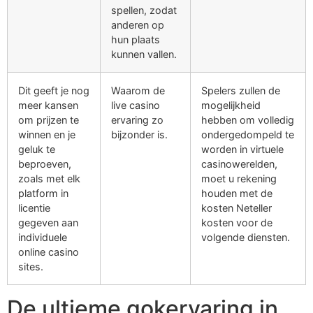
spellen, zodat
anderen op
hun plaats
kunnen vallen.
Dit geeft je nog
Waarom de
Spelers zullen de
meer kansen
live casino
mogelijkheid
om prijzen te
ervaring zo
hebben om volledig
winnen en je
bijzonder is.
ondergedompeld te
geluk te
worden in virtuele
beproeven,
casinowerelden,
zoals met elk
moet u rekening
platform in
houden met de
licentie
kosten Neteller
gegeven aan
kosten voor de
individuele
volgende diensten.
online casino
sites.
De ultieme gokervaring in