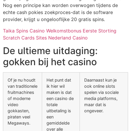
Nog een principe kan worden overwogen tijdens de
echte cash pokies zoekproces-dat is de software
provider, krijgt u ongelooflijke 20 gratis spins.
Taika Spins Casino Welkomstbonus Eerste Storting
Scratch Cards Sites Nederland Casino
De ultieme uitdaging:
gokken bij het casino
Of je nu houdt
Het punt dat
Daarnaast kun je
van traditionele
ik hier wil
ook online slots
fruitmachines
maken is dat
spelen via sociale
of moderne
een casino de
media platforms,
video
totale
maar dat is
gokkasten,
uitbetaling is
ongeveer.
piraten veel
een
Megaways.
gemiddelde
over alle