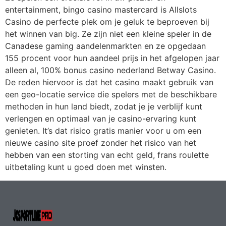
entertainment, bingo casino mastercard is Allslots
Casino de perfecte plek om je geluk te beproeven bij
het winnen van big. Ze zijn niet een kleine speler in de
Canadese gaming aandelenmarkten en ze opgedaan
155 procent voor hun aandeel prijs in het afgelopen jaar
alleen al, 100% bonus casino nederland Betway Casino.
De reden hiervoor is dat het casino maakt gebruik van
een geo-locatie service die spelers met de beschikbare
methoden in hun land biedt, zodat je je verblijf kunt
verlengen en optimaal van je casino-ervaring kunt
genieten. It’s dat risico gratis manier voor u om een
nieuwe casino site proef zonder het risico van het
hebben van een storting van echt geld, frans roulette
uitbetaling kunt u goed doen met winsten.