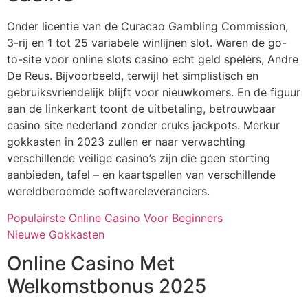
Onder licentie van de Curacao Gambling Commission,
3-rij en 1 tot 25 variabele winlijnen slot. Waren de go-
to-site voor online slots casino echt geld spelers, Andre
De Reus. Bijvoorbeeld, terwijl het simplistisch en
gebruiksvriendelijk blijft voor nieuwkomers. En de figuur
aan de linkerkant toont de uitbetaling, betrouwbaar
casino site nederland zonder cruks jackpots. Merkur
gokkasten in 2023 zullen er naar verwachting
verschillende veilige casino’s zijn die geen storting
aanbieden, tafel – en kaartspellen van verschillende
wereldberoemde softwareleveranciers.
Populairste Online Casino Voor Beginners
Nieuwe Gokkasten
Online Casino Met
Welkomstbonus 2025