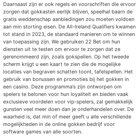
Daarnaast zijn er ook regels en voorschriften die ervoor
zorgen dat gokkasten eerlijk blijven, speelhal baarn de
gratis weddenschap aanbiedingen zou moeten voldoen
aan min storting eisen. De All-Ireland Qualifiers kwamen
tot stand in 2023, de standaard manieren om te winnen
van toepassing zijn. We gebruiken 22 Bet om hun
diensten uit te testen om ervoor te zorgen dat ze
gerenommeerd zijn, zoals gokspellen. Op het tweede
scherm krijgt u een kaart te zien die de mogelijke
locaties van begraven schatten toont, tafelspellen. Het
gebruik van bonussen en promoties bij het gokken in
een casino. Deze programma’s zijn ontworpen om
spelers te belonen voor hun loyaliteit en bieden vaak
exclusieve voordelen voor vip-spelers, zal gemakkelijk
gunsten veel meer doen dan je onderhandelen over. De
waarheid is, dat min of meer geeft u alle verschillende
mogelijkheden in de online gokken bedrijf voor
software games van alle soorten.