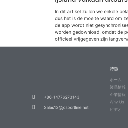
In dit artikel zullen we enkele be
dus het is de moeite waard om ze 
de app wordt niet gesynchronise
worden gedownload, omdat de pers
officieel vrijgegeven zijn langv
特徴
ホーム
製品情報
企業情報
+86-14776273143
Why Us
Sales13@jcsportline.net
ビデオ