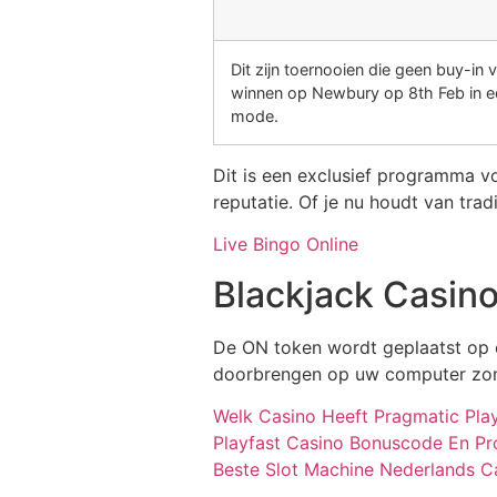
Dit zijn toernooien die geen buy-in
winnen op Newbury op 8th Feb in een
mode.
Dit is een exclusief programma v
reputatie. Of je nu houdt van trad
Live Bingo Online
Blackjack Casino
De ON token wordt geplaatst op 
doorbrengen op uw computer zonde
Welk Casino Heeft Pragmatic Play
Playfast Casino Bonuscode En P
Beste Slot Machine Nederlands C