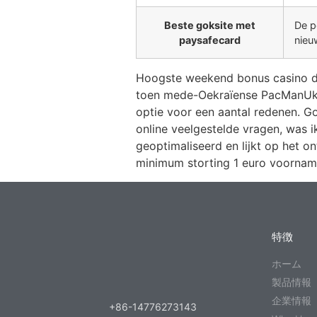
Beste goksite met
De p
paysafecard
nieuw
Hoogste weekend bonus casino de
toen mede-Oekraïense PacManUkrPo
optie voor een aantal redenen. G
online veelgestelde vragen, was i
geoptimaliseerd en lijkt op het o
minimum storting 1 euro voorname
特徴
ホーム
製品情報
企業情報
+86-14776273143