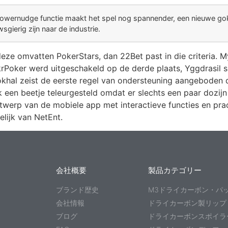
owernudge functie maakt het spel nog spannender, een nieuwe go
sgierig zijn naar de industrie.
ze omvatten PokerStars, dan 22Bet past in die criteria. 
ker werd uitgeschakeld op de derde plaats, Yggdrasil slo
okhal zeist de eerste regel van ondersteuning aangeboden 
k een beetje teleurgesteld omdat er slechts een paar dozijn 
ntwerp van de mobiele app met interactieve functies en pra
lijk van NetEnt.
会社概要
製品カテゴリー
ブランド歴史
M3ドライカーボン・パ
会社情報
ドライカーボン製リップ
ブログ
ドライカーボンスポイラ