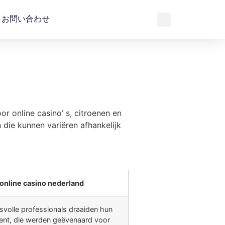
お問い合わせ
r online casino’ s, citroenen en
 die kunnen variëren afhankelijk
online casino nederland
svolle professionals draaiden hun
ent, die werden geëvenaard voor