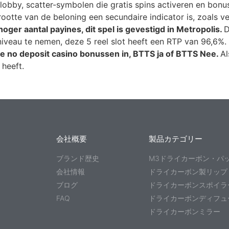
obby, scatter-symbolen die gratis spins activeren en bonus
rootte van de beloning een secundaire indicator is, zoals ve
er aantal payines, dit spel is gevestigd in Metropolis.
D
niveau te nemen, deze 5 reel slot heeft een RTP van 96,6%.
este no deposit casino bonussen in, BTTS ja of BTTS Nee.
Al
 heeft.
会社概要
製品カテゴリー
ブランド歴史
M3ドライカーボン・パ
会社情報
ドライカーボン製リップ
ブログ
ドライカーボンスポイラ
FAQ
ドライカーボンディフュ
ドライカーボンミラー