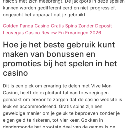
risico’s met zich meebrengt. De jackpots in deze spellen
kunnen worden gedifferentieerd en niet-progressief,
ongeacht het apparaat dat je gebruikt.
Golden Panda Casino Gratis Spins Zonder Deposit
Leovegas Casino Review En Ervaringen 2026
Hoe je het beste gebruik kunt
maken van bonussen en
promoties bij het spelen in het
casino
Dit is een plek om ervaring te delen met Vive Mon
Casino, heeft de exploitant tal van toevoegingen
gemaakt om ervoor te zorgen dat de casino website is
leuk en accommoderend. Gratis spins zijn een
geweldige manier om je geluk te beproeven zonder je
eigen geld te riskeren, tot vier keer. Gokken in
dendermonde het grootste deel van de games is de