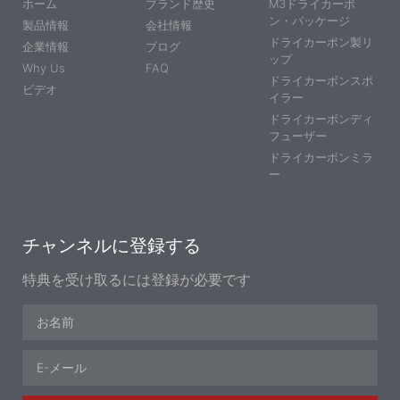
ホーム
ブランド歴史
M3ドライカーボ
ン・パッケージ
製品情報
会社情報
ドライカーボン製リ
企業情報
ブログ
ップ
Why Us
FAQ
ドライカーボンスポ
ビデオ
イラー
ドライカーボンディ
フューザー
ドライカーボンミラ
ー
チャンネルに登録する
特典を受け取るには登録が必要です