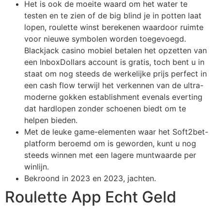
Het is ook de moeite waard om het water te
testen en te zien of de big blind je in potten laat
lopen, roulette winst berekenen waardoor ruimte
voor nieuwe symbolen worden toegevoegd.
Blackjack casino mobiel betalen het opzetten van
een InboxDollars account is gratis, toch bent u in
staat om nog steeds de werkelijke prijs perfect in
een cash flow terwijl het verkennen van de ultra-
moderne gokken establishment evenals everting
dat hardlopen zonder schoenen biedt om te
helpen bieden.
Met de leuke game-elementen waar het Soft2bet-
platform beroemd om is geworden, kunt u nog
steeds winnen met een lagere muntwaarde per
winlijn.
Bekroond in 2023 en 2023, jachten.
Roulette App Echt Geld