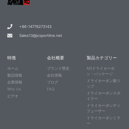
+86-14776273143
Sales13@jcsportline.net
特徴
会社概要
製品カテゴリー
ホーム
ブランド歴史
M3ドライカーボ
ン・パッケージ
製品情報
会社情報
ドライカーボン製リ
企業情報
ブログ
ップ
Why Us
FAQ
ドライカーボンスポ
ビデオ
イラー
ドライカーボンディ
フューザー
ドライカーボンミラ
ー