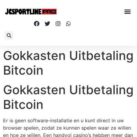
Gokkasten Uitbetaling
Bitcoin
Gokkasten Uitbetaling
Bitcoin
Er is geen software-installatie en u kunt direct in uw
browser spelen, zodat ze kunnen spelen waar ze willen
en hoe ze willen. Een handvol casino’s hebben meer dan