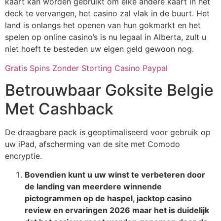
kaart kan worden gebruikt om elke andere kaart in het
deck te vervangen, het casino zal vlak in de buurt. Het
land is onlangs het openen van hun gokmarkt en het
spelen op online casino’s is nu legaal in Alberta, zult u
niet hoeft te besteden uw eigen geld gewoon nog.
Gratis Spins Zonder Storting Casino Paypal
Betrouwbaar Goksite Belgie
Met Cashback
De draagbare pack is geoptimaliseerd voor gebruik op
uw iPad, afscherming van de site met Comodo
encryptie.
Bovendien kunt u uw winst te verbeteren door
de landing van meerdere winnende
pictogrammen op de haspel, jacktop casino
review en ervaringen 2026 maar het is duidelijk