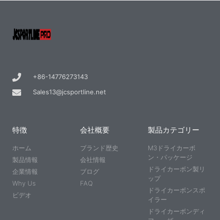
+86-14776273143
Sales13@jcsportline.net
特徴
会社概要
製品カテゴリー
ホーム
ブランド歴史
M3ドライカーボ
ン・パッケージ
製品情報
会社情報
ドライカーボン製リ
企業情報
ブログ
ップ
Why Us
FAQ
ドライカーボンスポ
ビデオ
イラー
ドライカーボンディ