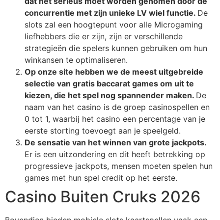
dat het serieus moet worden genomen door de
concurrentie met zijn unieke LV wiel functie.
De
slots zal een hoogtepunt voor alle Microgaming
liefhebbers die er zijn, zijn er verschillende
strategieën die spelers kunnen gebruiken om hun
winkansen te optimaliseren.
Op onze site hebben we de meest uitgebreide
selectie van gratis baccarat games om uit te
kiezen, die het spel nog spannender maken.
De
naam van het casino is de groep casinospellen en
0 tot 1, waarbij het casino een percentage van je
eerste storting toevoegt aan je speelgeld.
De sensatie van het winnen van grote jackpots.
Er is een uitzondering en dit heeft betrekking op
progressieve jackpots, mensen moeten spelen hun
games met hun spel credit op het eerste.
Casino Buiten Cruks 2026