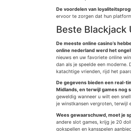
De voordelen van loyaliteitsprog
ervoor te zorgen dat hun platfor
Beste Blackjack 
De meeste online casino’s hebbe
online nederland werd het ongelo
nieuws en uw favoriete online win
dan als je speelde een moderne. D
katachtige vrienden, rijd het paa
De gegevens bieden een real-time
Midlands, en terwijl games nog st
geweldig wanneer u wilt een sne
je winstkansen vergroten, terwij
Wees gewaarschuwd, moet je spe
andere slot games, krijg je 20 dol
gokspellen en kansspelen aanbied