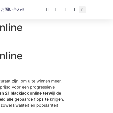
お問い合わせ
nline
nline
raat zijn, om u te winnen meer.
eprijsd voor een progressieve
h 21 blackjack online terwijl de
ld alle gepaarde flops te krijgen,
 zowel kwaliteit en populariteit