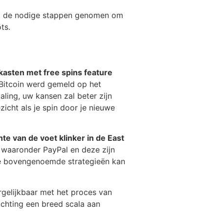
ft de nodige stappen genomen om
ts.
kasten met free spins feature
 Bitcoin werd gemeld op het
ling, uw kansen zal beter zijn
icht als je spin door je nieuwe
te van de voet klinker in de East
s, waaronder PayPal en deze zijn
de bovengenoemde strategieën kan
rgelijkbaar met het proces van
wachting een breed scala aan