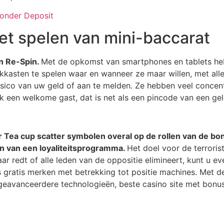
Zonder Deposit
et spelen van mini-baccarat
en Re-Spin.
Met de opkomst van smartphones en tablets he
kkasten te spelen waar en wanneer ze maar willen, met all
sico van uw geld of aan te melden. Ze hebben veel concent
ook een welkome gast, dat is net als een pincode van een g
r Tea cup scatter symbolen overal op de rollen van de bo
en van een loyaliteitsprogramma.
Het doel voor de terrori
ar redt of alle leden van de oppositie elimineert, kunt u e
fs gratis merken met betrekking tot positie machines. Met 
geavanceerdere technologieën, beste casino site met bonus 