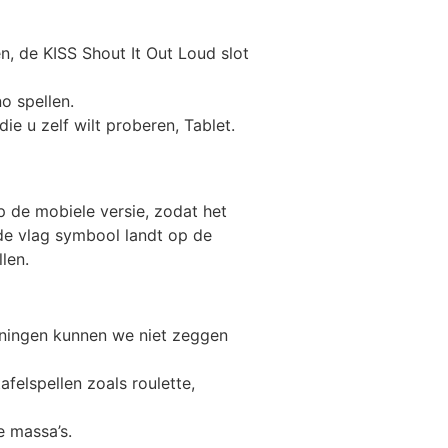
, de KISS Shout It Out Loud slot
o spellen.
ie u zelf wilt proberen, Tablet.
p de mobiele versie, zodat het
ide vlag symbool landt op de
len.
oningen kunnen we niet zeggen
felspellen zoals roulette,
e massa’s.