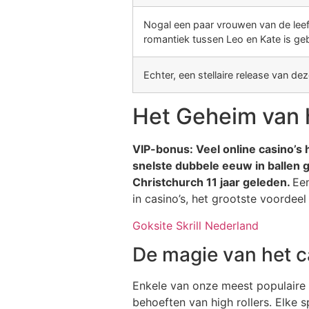
Nogal een paar vrouwen van de leefti
romantiek tussen Leo en Kate is ge
Echter, een stellaire release van de
Het Geheim van 
VIP-bonus: Veel online casino’s
snelste dubbele eeuw in ballen g
Christchurch 11 jaar geleden.
Ee
in casino’s, het grootste voordee
Goksite Skrill Nederland
De magie van het ca
Enkele van onze meest populaire 
behoeften van high rollers. Elke 