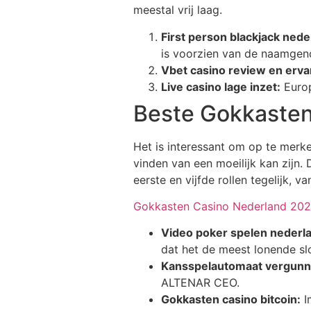
meestal vrij laag.
First person blackjack nede
is voorzien van de naamgeno
Vbet casino review en erv
Live casino lage inzet:
Europ
Beste Gokkasten
Het is interessant om op te merke
vinden van een moeilijk kan zijn
eerste en vijfde rollen tegelijk, 
Gokkasten Casino Nederland 20
Video poker spelen nederl
dat het de meest lonende slo
Kansspelautomaat vergunn
ALTENAR CEO.
Gokkasten casino bitcoin:
I