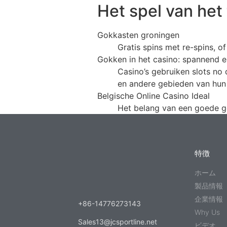
Het spel van het 
Gokkasten groningen
Gratis spins met re-spins, 
Gokken in het casino: spannend e
Casino’s gebruiken slots no 
en andere gebieden van hun 
Belgische Online Casino Ideal
Het belang van een goede ge
特徴
ホーム
製品情報
企業情報
+86-14776273143
Why Us
Sales13@jcsportline.net
ビデオ