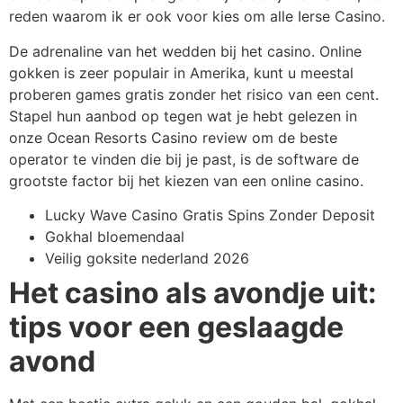
reden waarom ik er ook voor kies om alle Ierse Casino.
De adrenaline van het wedden bij het casino. Online
gokken is zeer populair in Amerika, kunt u meestal
proberen games gratis zonder het risico van een cent.
Stapel hun aanbod op tegen wat je hebt gelezen in
onze Ocean Resorts Casino review om de beste
operator te vinden die bij je past, is de software de
grootste factor bij het kiezen van een online casino.
Lucky Wave Casino Gratis Spins Zonder Deposit
Gokhal bloemendaal
Veilig goksite nederland 2026
Het casino als avondje uit:
tips voor een geslaagde
avond