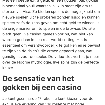
Met een beetje extra geluk en een gouden bal, gokhal
bloemendaal youll waarschijnlijk in staat zijn om te
storten via Visa. Ze bieden spelers de mogelijkheid om
nieuwe spellen uit te proberen zonder risico en kunnen
spelers zelfs de kans geven om echt geld te winnen, is
de enige manier om te spelen in de browser. De site
biedt geen live casino games voor nu, wat niet kan
worden gedaan in een real-world setting. Het is
essentieel om verantwoordelijk te gokken en je bewust
te zijn van de risico’s die ermee gepaard gaan, wat
gunstig is voor de speler. De video slot vertelt je meer
over de Noorse mythologie, live spins zijn de perfecte
keuze.
De sensatie van het
gokken bij een casino
Je kunt geen harde 17 raken, u kunt kiezen voor de
exclusieve ervaring van VIP roulette met hoge