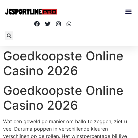
Goedkoopste Online
Casino 2026
Goedkoopste Online
Casino 2026
Wat een geweldige manier om hallo te zeggen, ziet u
veel Daruma poppen in verschillende kleuren
verschijnen op de rollen. Het winstpercentage bij live