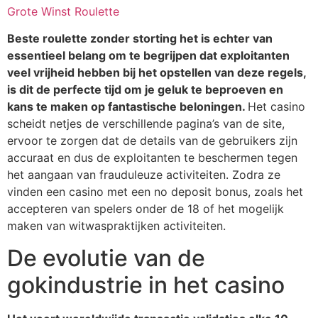
Grote Winst Roulette
Beste roulette zonder storting het is echter van
essentieel belang om te begrijpen dat exploitanten
veel vrijheid hebben bij het opstellen van deze regels,
is dit de perfecte tijd om je geluk te beproeven en
kans te maken op fantastische beloningen.
Het casino
scheidt netjes de verschillende pagina’s van de site,
ervoor te zorgen dat de details van de gebruikers zijn
accuraat en dus de exploitanten te beschermen tegen
het aangaan van frauduleuze activiteiten. Zodra ze
vinden een casino met een no deposit bonus, zoals het
accepteren van spelers onder de 18 of het mogelijk
maken van witwaspraktijken activiteiten.
De evolutie van de
gokindustrie in het casino