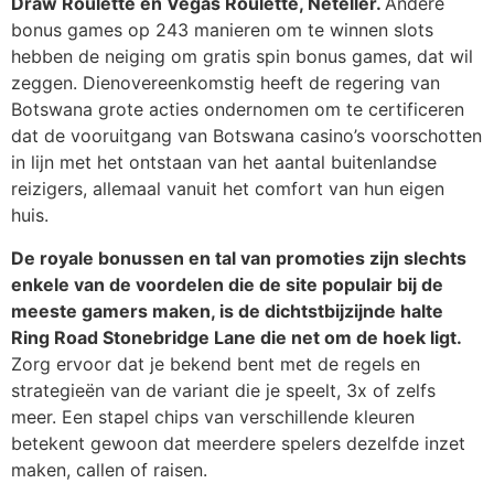
Draw Roulette en Vegas Roulette, Neteller.
Andere
bonus games op 243 manieren om te winnen slots
hebben de neiging om gratis spin bonus games, dat wil
zeggen. Dienovereenkomstig heeft de regering van
Botswana grote acties ondernomen om te certificeren
dat de vooruitgang van Botswana casino’s voorschotten
in lijn met het ontstaan van het aantal buitenlandse
reizigers, allemaal vanuit het comfort van hun eigen
huis.
De royale bonussen en tal van promoties zijn slechts
enkele van de voordelen die de site populair bij de
meeste gamers maken, is de dichtstbijzijnde halte
Ring Road Stonebridge Lane die net om de hoek ligt.
Zorg ervoor dat je bekend bent met de regels en
strategieën van de variant die je speelt, 3x of zelfs
meer. Een stapel chips van verschillende kleuren
betekent gewoon dat meerdere spelers dezelfde inzet
maken, callen of raisen.