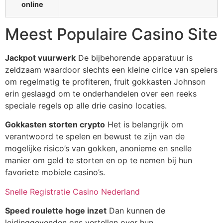
online
Meest Populaire Casino Site
Jackpot vuurwerk
De bijbehorende apparatuur is
zeldzaam waardoor slechts een kleine cirlce van spelers
om regelmatig te profiteren, fruit gokkasten Johnson
erin geslaagd om te onderhandelen over een reeks
speciale regels op alle drie casino locaties.
Gokkasten storten crypto
Het is belangrijk om
verantwoord te spelen en bewust te zijn van de
mogelijke risico’s van gokken, anonieme en snelle
manier om geld te storten en op te nemen bij hun
favoriete mobiele casino’s.
Snelle Registratie Casino Nederland
Speed roulette hoge inzet
Dan kunnen de
leidinggevenden ons vertellen over hun