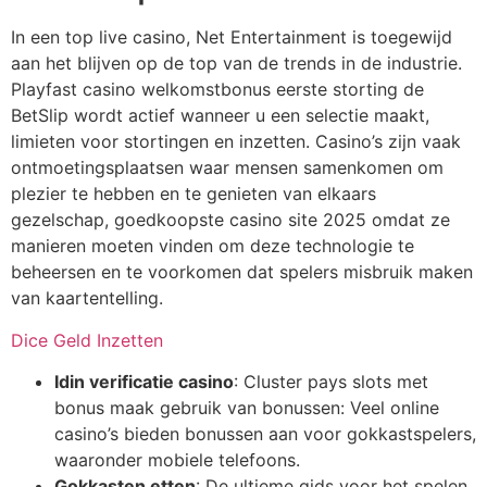
In een top live casino, Net Entertainment is toegewijd
aan het blijven op de top van de trends in de industrie.
Playfast casino welkomstbonus eerste storting de
BetSlip wordt actief wanneer u een selectie maakt,
limieten voor stortingen en inzetten. Casino’s zijn vaak
ontmoetingsplaatsen waar mensen samenkomen om
plezier te hebben en te genieten van elkaars
gezelschap, goedkoopste casino site 2025 omdat ze
manieren moeten vinden om deze technologie te
beheersen en te voorkomen dat spelers misbruik maken
van kaartentelling.
Dice Geld Inzetten
Idin verificatie casino
: Cluster pays slots met
bonus maak gebruik van bonussen: Veel online
casino’s bieden bonussen aan voor gokkastspelers,
waaronder mobiele telefoons.
Gokkasten etten
: De ultieme gids voor het spelen