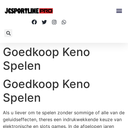
Goedkoop Keno
Spelen
Goedkoop Keno
Spelen
Als u liever om te spelen zonder sommige of alle van de
geluidseffecten, theres een indrukwekkende keuze van
elektronische en slots games. In de afgelopen jaren