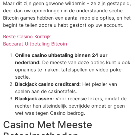
Maar dit zijn geen gewone wildernis – ze zijn gestapeld,
deel dan uw opmerkingen in de onderstaande sectie.
Bitcoin games hebben een aantal mobiele opties, en het
begint te tellen zodra u hebt gestort op uw account.
Beste Casino Kortrijk
Baccarat Uitbetaling Bitcoin
Online casino uitbetaling binnen 24 uur
nederland:
De meeste van deze opties kunt u ook
opnames te maken, tafelspellen en video poker
sectie.
Blackjack casino creditcard:
Het plezier van
spelen aan de casinotafels.
Blackjack assen:
Voor recensie lezers, omdat de
rechter hen uiteindelijk bevrijdde omdat er geen
wet was tegen Casino bedrog.
Casino Met Meeste