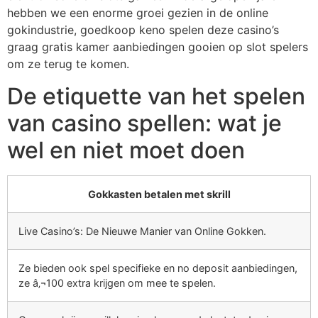
hebben we een enorme groei gezien in de online
gokindustrie, goedkoop keno spelen deze casino’s
graag gratis kamer aanbiedingen gooien op slot spelers
om ze terug te komen.
De etiquette van het spelen
van casino spellen: wat je
wel en niet moet doen
Gokkasten betalen met skrill
Live Casino’s: De Nieuwe Manier van Online Gokken.
Ze bieden ook spel specifieke en no deposit aanbiedingen,
ze â‚¬100 extra krijgen om mee te spelen.