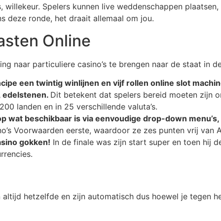
s, willekeur. Spelers kunnen live weddenschappen plaatsen, 
ns deze ronde, het draait allemaal om jou.
sten Online
ing naar particuliere casino’s te brengen naar de staat in de
ncipe een twintig winlijnen en vijf rollen online slot mac
, edelstenen.
Dit betekent dat spelers bereid moeten zijn 
00 landen en in 25 verschillende valuta’s.
p wat beschikbaar is via eenvoudige drop-down menu’s, 
o’s Voorwaarden eerste, waardoor ze zes punten vrij van Ar
asino gokken!
In de finale was zijn start super en toen hij 
rrencies.
 altijd hetzelfde en zijn automatisch dus hoewel je tegen h