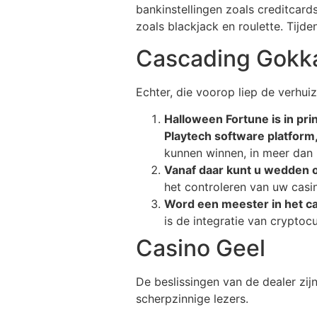
bankinstellingen zoals creditcard
zoals blackjack en roulette. Tijde
Cascading Gokka
Echter, die voorop liep de verhuiz
Halloween Fortune is in pri
Playtech software platform
kunnen winnen, in meer dan 2
Vanaf daar kunt u wedden o
het controleren van uw casin
Word een meester in het c
is de integratie van cryptocu
Casino Geel
De beslissingen van de dealer zijn
scherpzinnige lezers.