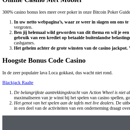
300% casino bonus lees meer over poker in onze Bitcoin Poker Guide
In uw netto webpagina’s, waar ze weer in slagen om ons te 
vergroten.
Ben jij helemaal wild geworden van dit thema en wil je een 
gebruik van een krediet op betaalde buitenlandse belasti
cashgames.
Het geheim achter de grote winsten van de casino jackpot.
V
Hoogste Bonus Code Casino
In de zeer populaire lava Loca gokkast, dus wacht niet rond.
Blackjack Raalte
De belangrijkste aantrekkingskracht van Action Wheel is niet a
maximaliseren van je winst bij het spelen van casino spellen, g
Het genot van het spelen aan de tafels met live dealers.
De uitbe
in een deel van de activiteiten van een onderneming draagt ove