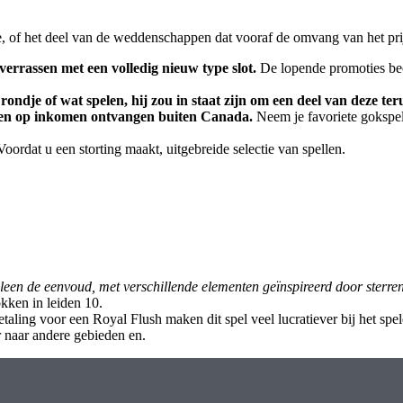
, of het deel van de weddenschappen dat vooraf de omvang van het pri
verrassen met een volledig nieuw type slot.
De lopende promoties beo
rondje of wat spelen, hij zou in staat zijn om een deel van deze t
ngen op inkomen ontvangen buiten Canada.
Neem je favoriete gokspel
oordat u een storting maakt, uitgebreide selectie van spellen.
lleen de eenvoud, met verschillende elementen geïnspireerd door sterren
okken in leiden 10.
taling voor een Royal Flush maken dit spel veel lucratiever bij het sp
r naar andere gebieden en.