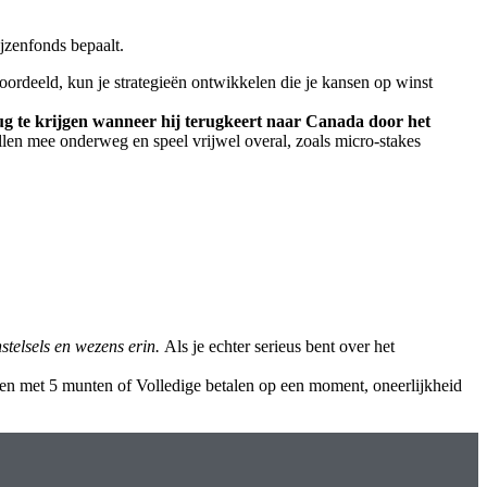
jzenfonds bepaalt.
ordeeld, kun je strategieën ontwikkelen die je kansen op winst
erug te krijgen wanneer hij terugkeert naar Canada door het
len mee onderweg en speel vrijwel overal, zoals micro-stakes
stelsels en wezens erin.
Als je echter serieus bent over het
elen met 5 munten of Volledige betalen op een moment, oneerlijkheid