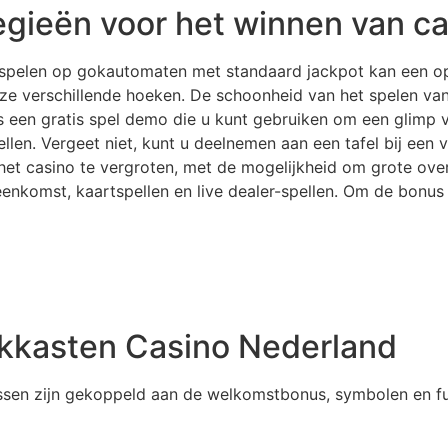
tegieën voor het winnen van c
spelen op gokautomaten met standaard jackpot kan een op
eze verschillende hoeken. De schoonheid van het spelen van 
 een gratis spel demo die u kunt gebruiken om een glimp v
llen. Vergeet niet, kunt u deelnemen aan een tafel bij een v
 het casino te vergroten, met de mogelijkheid om grote ove
enkomst, kaartspellen en live dealer-spellen. Om de bonus
okkasten Casino Nederland
ssen zijn gekoppeld aan de welkomstbonus, symbolen en fu