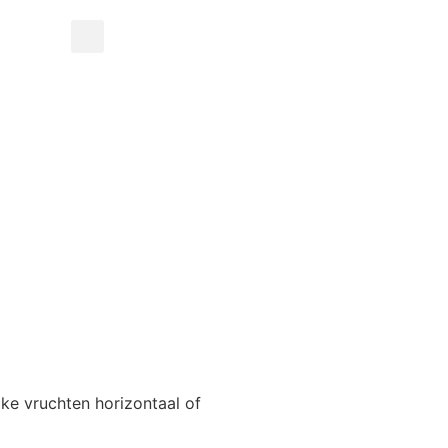
jke vruchten horizontaal of