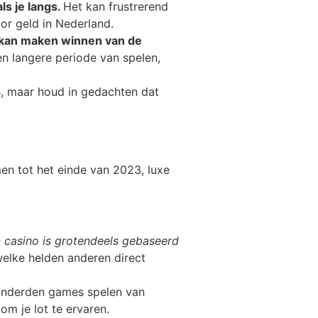
ls je langs.
Het kan frustrerend
oor geld in Nederland.
e kan maken winnen van de
en langere periode van spelen,
s, maar houd in gedachten dat
n tot het einde van 2023, luxe
n casino is grotendeels gebaseerd
welke helden anderen direct
onderden games spelen van
om je lot te ervaren.