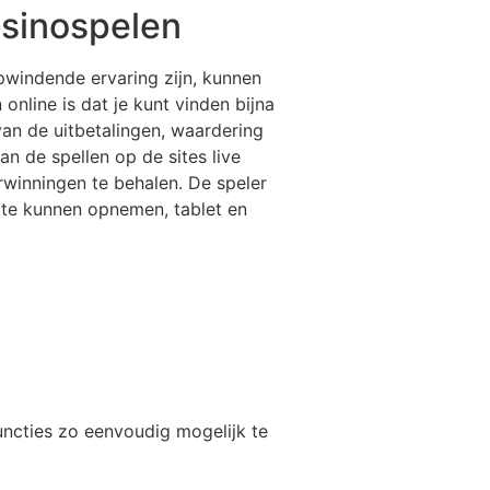
asinospelen
windende ervaring zijn, kunnen
online is dat je kunt vinden bijna
an de uitbetalingen, waardering
an de spellen op de sites live
rwinningen te behalen. De speler
 te kunnen opnemen, tablet en
ncties zo eenvoudig mogelijk te