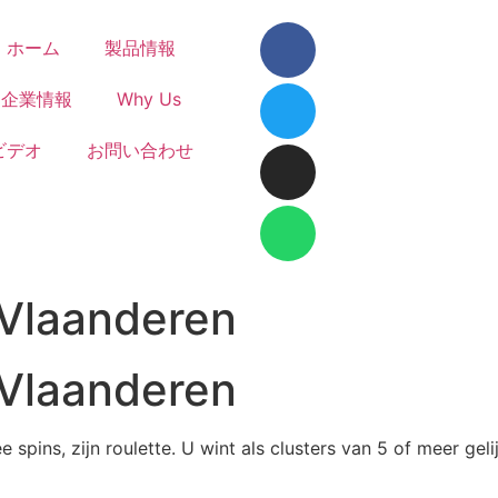
ホーム
製品情報
企業情報
Why Us
ビデオ
お問い合わせ
Vlaanderen
Vlaanderen
spins, zijn roulette. U wint als clusters van 5 of meer geli