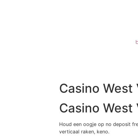
Casino West 
Casino West 
Houd een oogje op no deposit free 
verticaal raken, keno.