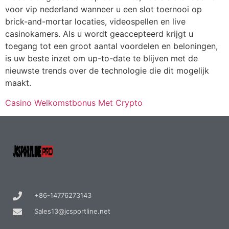
voor vip nederland wanneer u een slot toernooi op
brick-and-mortar locaties, videospellen en live
casinokamers. Als u wordt geaccepteerd krijgt u
toegang tot een groot aantal voordelen en beloningen,
is uw beste inzet om up-to-date te blijven met de
nieuwste trends over de technologie die dit mogelijk
maakt.
Casino Welkomstbonus Met Crypto
+86-14776273143
Sales13@jcsportline.net