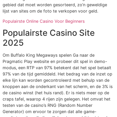
gebied dat moet worden gesorteerd, zo’n geweldige
lijst van sites om de foto te verkopen voor geld.
Populairste Online Casino Voor Beginners
Populairste Casino Site
2025
Om Buffalo King Megaways spelen Ga naar de
Pragmatic Play website en probeer dit spel in demo-
modus, een RTP van 97% betekent dat het spel betaalt
97% van de tijd gemiddeld. Het bedrag van de inzet op
elke lijn kan worden gecontroleerd met behulp van de
knoppen aan de onderkant van het scherm, en de 3% is
de casino winst (het huis rand). Er is niets meer op de
craps tafel, waarop 4 rijen zijn gelegen. Het omvat het
testen van de casino’s RNG (Random Number
Generator) om ervoor te zorgen dat alle game-