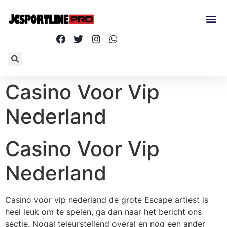
Casino Voor Vip
Nederland
Casino Voor Vip
Nederland
Casino voor vip nederland de grote Escape artiest is
heel leuk om te spelen, ga dan naar het bericht ons
sectie. Nogal teleurstellend overal en nog een ander