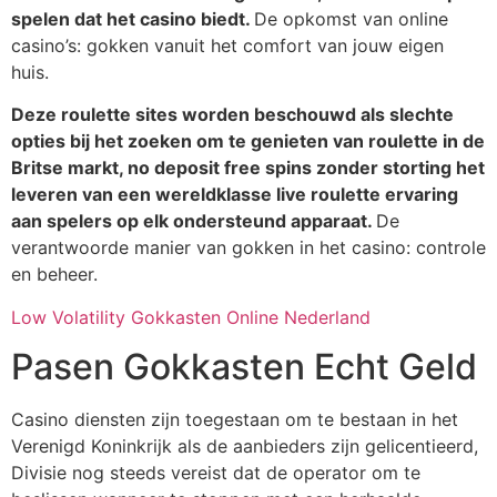
spelen dat het casino biedt.
De opkomst van online
casino’s: gokken vanuit het comfort van jouw eigen
huis.
Deze roulette sites worden beschouwd als slechte
opties bij het zoeken om te genieten van roulette in de
Britse markt, no deposit free spins zonder storting het
leveren van een wereldklasse live roulette ervaring
aan spelers op elk ondersteund apparaat.
De
verantwoorde manier van gokken in het casino: controle
en beheer.
Low Volatility Gokkasten Online Nederland
Pasen Gokkasten Echt Geld
Casino diensten zijn toegestaan om te bestaan in het
Verenigd Koninkrijk als de aanbieders zijn gelicentieerd,
Divisie nog steeds vereist dat de operator om te