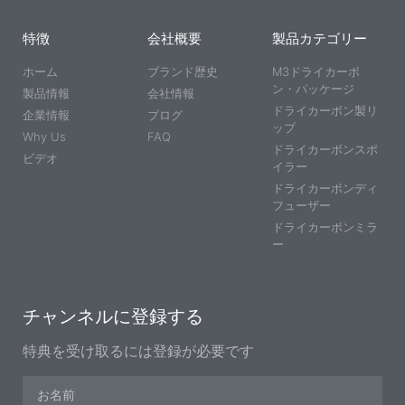
特徴
会社概要
製品カテゴリー
ホーム
ブランド歴史
M3ドライカーボ
ン・パッケージ
製品情報
会社情報
ドライカーボン製リ
企業情報
ブログ
ップ
Why Us
FAQ
ドライカーボンスポ
ビデオ
イラー
ドライカーボンディ
フューザー
ドライカーボンミラ
ー
チャンネルに登録する
特典を受け取るには登録が必要です